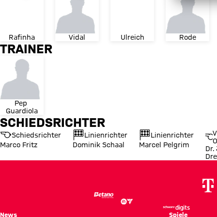
Rafinha
Vidal
Ulreich
Rode
TRAINER
Pep 
Guardiola
SCHIEDSRICHTER
V
Schiedsrichter
Linienrichter
Linienrichter
O
Marco Fritz
Dominik Schaal
Marcel Pelgrim
Dr.
Dre
News
Spiele