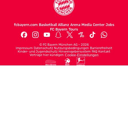
fcbayern.com
Basketball
Allianz Arena
Media Center
Jobs
FC Bayern Tours
©
FC Bayern München AG
–
2026
Impressum
Datenschutz
Nutzungsbedingungen
Barrierefreiheit
Kinder- und Jugendschutz
Hinweisgebersystem
FAQ
Kontakt
Verträge hier kündigen
Cookie-Einstellungen