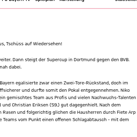
vs. FC Bayern - Audi Cup 19/20
us, Tschüss auf Wiedersehen!
iter. Dann steigt der Supercup in Dortmund gegen den BVB.
nah dabei.
 Bayern egalisierte zwar einen Zwei-Tore-Rückstand, doch im
effsicherer und durfte somit den Pokal entgegennehmen. Niko
n ein gemischtes Team aus Profis und vielen Nachwuchs-Talenten
e) und Christian Eriksen (59.) gut dagegenhielt. Nach dem
Rasen und folgerichtig glichen die Hausherren durch Fiete Arp
eide Teams vom Punkt einen offenen Schlagabtausch - mit dem