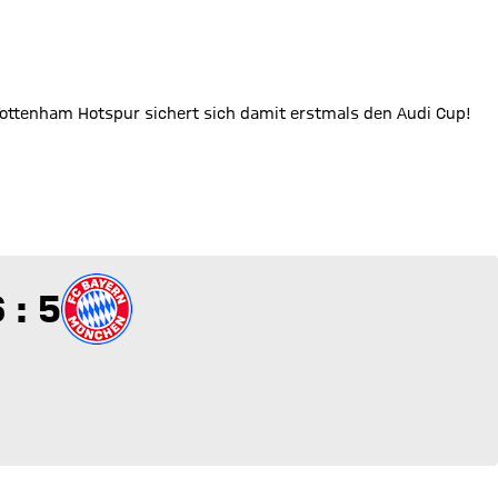
 Tottenham Hotspur sichert sich damit erstmals den Audi Cup!
 zu 5
 : 5