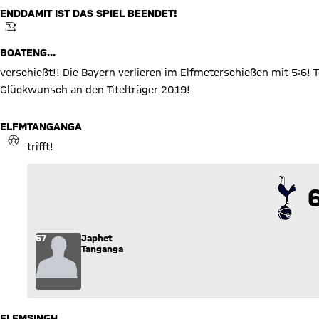
END
DAMIT IST DAS SPIEL BEENDET!
ANPFIFF
BOATENG...
verschießt!! Die Bayern verlieren im Elfmeterschießen mit 5:6!
Glückwunsch an den Titelträger 2019!
ELFM
TANGANGA
TOR
trifft!
6
6
57
Japhet
Tanganga
ELFM
SINGH...