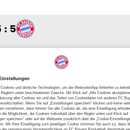
 zu 5
 : 5
 zu 4
 : 4