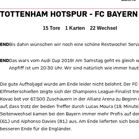
Liveticker: Tottenham Hotspur 
TOTTENHAM HOTSPUR - FC BAYERN
Tottenham Hotspur gegen FC Bayern München
TOTTENHAM
i.E.
FCB
6 zu 5 Im Elfmeterschießen
6 : 5
Alle Ereignisse
15
Tore
1
Karten
22
Wechsel
2 zu 2 nach Zweite Halbzeit
Zwischenergebnis:
(
2:2
)
END
Bis dahin wünschen wir noch eine schöne Restwoche! Serv
Zum Spielbericht
END
Das wars vom Audi Cup 2019! Am Samstag geht es gleich we
Anpfiff ist um 20:30 Uhr. Wir sind natürlich wie immer haut
Die gute Aufholjagd wurde am Ende leider nicht belohnt. Der FC
Elfmeterschießen zeigte sich der Champions League-Finalist tr
Kovac bot vor 67.500 Zuschauern in der Allianz Arena zu Begin
auf, dass trotz der beiden Treffer durch Lucas Moura (19. Minut
Seitenwechsel kamen bei den Bayern immer mehr Profis auf den 
(61.) und Alphonso Davies (81.) aus. Am Ende lieferten sich b
besseren Ende für die Engländer.