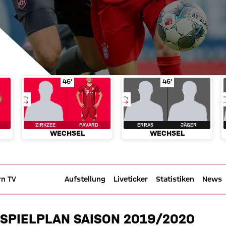
Samstag, 11. Januar 2020, 14:30 UTC
Sa., 11.01.2020, 14:30 UTC
ute 46'
Meier für Perišić
in Spielminute 46'
Wechsel
Zirkzee für Pavard
in Spielminute 46
Wechsel
Erras f
46'
46'
Freundschaftsspiel
Testspiel
Max-Morlock-Stadion - Nürnberg
27.054 Zuschauer
ZIRKZEE
PAVARD
ERRAS
JÄGER
WECHSEL
WECHSEL
rn TV
Spielplan
Aufstellung
Liveticker
Statistiken
News
1. FC Nürnberg gegen FC Bayern München
5 zu 2
5 : 2
SPIELPLAN SAISON 2019/2020
1 zu 1 nach Erste Halbzeit
Zwischenergebnis:
(
1:1
)