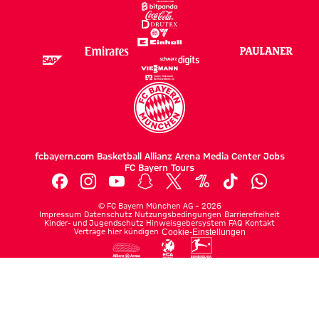
fcbayern.com
Basketball
Allianz Arena
Media Center
Jobs
FC Bayern Tours
©
FC Bayern München AG
–
2026
Impressum
Datenschutz
Nutzungsbedingungen
Barrierefreiheit
Kinder- und Jugendschutz
Hinweisgebersystem
FAQ
Kontakt
Verträge hier kündigen
Cookie-Einstellungen