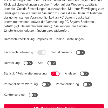
U17
SPVGG
„Selbstvertrauen
für die Endrunde
Zum Spielbericht
tanken“
PARTNER
fcbayern.com
Basketball
Allianz Arena
Media Center
Jobs
FC Bayern Tours