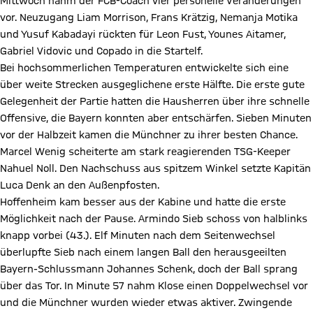
Mittwoch nahm der FCB-Coach vier personelle Veränderungen
vor. Neuzugang Liam Morrison, Frans Krätzig, Nemanja Motika
und Yusuf Kabadayi rückten für Leon Fust, Younes Aitamer,
Gabriel Vidovic und Copado in die Startelf.
Bei hochsommerlichen Temperaturen entwickelte sich eine
über weite Strecken ausgeglichene erste Hälfte. Die erste gute
Gelegenheit der Partie hatten die Hausherren über ihre schnelle
Offensive, die Bayern konnten aber entschärfen. Sieben Minuten
vor der Halbzeit kamen die Münchner zu ihrer besten Chance.
Marcel Wenig scheiterte am stark reagierenden TSG-Keeper
Nahuel Noll. Den Nachschuss aus spitzem Winkel setzte Kapitän
Luca Denk an den Außenpfosten.
Hoffenheim kam besser aus der Kabine und hatte die erste
Möglichkeit nach der Pause. Armindo Sieb schoss von halblinks
knapp vorbei (43.). Elf Minuten nach dem Seitenwechsel
überlupfte Sieb nach einem langen Ball den herausgeeilten
Bayern-Schlussmann Johannes Schenk, doch der Ball sprang
über das Tor. In Minute 57 nahm Klose einen Doppelwechsel vor
und die Münchner wurden wieder etwas aktiver. Zwingende