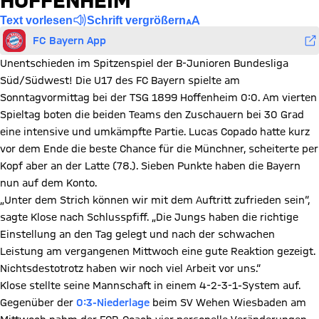
HOFFENHEIM
Text vorlesen
Schrift vergrößern
FC Bayern App
Unentschieden im Spitzenspiel der B-Junioren Bundesliga
Süd/Südwest! Die U17 des FC Bayern spielte am
Sonntagvormittag bei der TSG 1899 Hoffenheim 0:0. Am vierten
Spieltag boten die beiden Teams den Zuschauern bei 30 Grad
eine intensive und umkämpfte Partie. Lucas Copado hatte kurz
vor dem Ende die beste Chance für die Münchner, scheiterte per
Kopf aber an der Latte (78.). Sieben Punkte haben die Bayern
nun auf dem Konto.
„Unter dem Strich können wir mit dem Auftritt zufrieden sein“,
sagte Klose nach Schlusspfiff. „Die Jungs haben die richtige
Einstellung an den Tag gelegt und nach der schwachen
Leistung am vergangenen Mittwoch eine gute Reaktion gezeigt.
Nichtsdestotrotz haben wir noch viel Arbeit vor uns.“
Klose stellte seine Mannschaft in einem 4-2-3-1-System auf.
Gegenüber der
0:3-Niederlage
beim SV Wehen Wiesbaden am