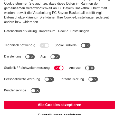
fcbayern.com
Basketball
Allianz Arena
Media Center
Jobs
FC Bayern Tours
©
FC Bayern München AG
–
2026
Impressum
Datenschutz
Nutzungsbedingungen
Barrierefreiheit
Kinder- und Jugendschutz
Hinweisgebersystem
FAQ
Kontakt
Verträge hier kündigen
Cookie-Einstellungen