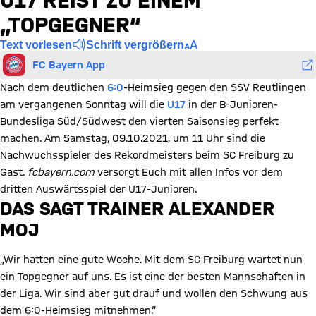
U17 REIST ZU EINEM
„TOPGEGNER“
Text vorlesen
Schrift vergrößern
FC Bayern App
Nach dem deutlichen
6:0
-Heimsieg gegen den SSV Reutlingen
am vergangenen Sonntag will die
U17
in der B-Junioren-
Bundesliga Süd/Südwest den vierten Saisonsieg perfekt
machen. Am Samstag, 09.10.2021, um 11 Uhr sind die
Nachwuchsspieler des Rekordmeisters beim SC Freiburg zu
Gast.
fcbayern.com
versorgt Euch mit allen Infos vor dem
dritten Auswärtsspiel der U17-Junioren.
DAS SAGT TRAINER ALEXANDER
MOJ
„Wir hatten eine gute Woche. Mit dem SC Freiburg wartet nun
ein Topgegner auf uns. Es ist eine der besten Mannschaften in
der Liga. Wir sind aber gut drauf und wollen den Schwung aus
dem 6:0-Heimsieg mitnehmen.“