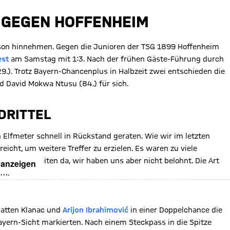
T GEGEN HOFFENHEIM
ison hinnehmen. Gegen die Junioren der TSG 1899 Hoffenheim
est
am Samstag mit 1:3. Nach der frühen Gäste-Führung durch
29.). Trotz Bayern-Chancenplus in Halbzeit zwei entschieden die
nd David Mokwa Ntusu (84.) für sich.
DRITTEL
Elfmeter schnell in Rückstand geraten. Wie wir im letzten
eicht, um weitere Treffer zu erzielen. Es waren zu viele
e Möglichkeiten da, wir haben uns aber nicht belohnt. Die Art
 anzeigen
lm.
, Ihre Daten (z. B. IP-Adresse) mit Hilfe von Cookies zu verarbeiten.
hnen die Inhalte anzuzeigen. Diese Einstellung wird für alle Inhalte
können dies jederzeit in der
Cookie-Einwilligungslösung
ändern.
chutzerklärung
hatten Klanac und
Arijon Ibrahimović
in einer Doppelchance die
yern-Sicht markierten. Nach einem Steckpass in die Spitze