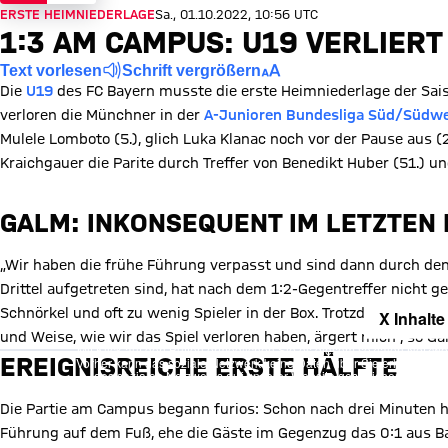
ERSTE HEIMNIEDERLAGE
Sa., 01.10.2022, 10:56 UTC
1:3 AM CAMPUS: U19 VERLIER
Text vorlesen
Schrift vergrößern
Die
U19
des FC Bayern musste die erste Heimniederlage der Sa
verloren die Münchner in der
A-Junioren Bundesliga Süd/Südw
Mulele Lomboto (5.), glich Luka Klanac noch vor der Pause aus (
Kraichgauer die Parite durch Treffer von Benedikt Huber (51.) u
GALM: INKONSEQUENT IM LETZTEN 
„Wir haben die frühe Führung verpasst und sind dann durch den 
Drittel aufgetreten sind, hat nach dem 1:2-Gegentreffer nicht ger
Schnörkel und oft zu wenig Spieler in der Box. Trotzdem waren di
X Inhalte
und Weise, wie wir das Spiel verloren haben, ärgert mich“, so Ga
Mit Klick auf den Button ermöglichen Sie es diesem sozialen Netzwerk
EREIGNISREICHE ERSTE HÄLFTE
Vorher kann das soziale Netzwerk keine Daten über Sie erheben, um I
des sozialen Netzwerks auf unserer Website gespeichert und Sie 
Details:
Datens
Die Partie am Campus begann furios: Schon nach drei Minuten 
Führung auf dem Fuß, ehe die Gäste im Gegenzug das 0:1 aus Ba