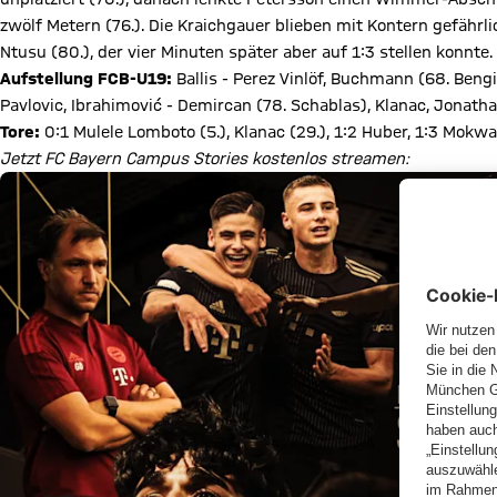
zwölf Metern (76.). Die Kraichgauer blieben mit Kontern gefährl
Ntusu (80.), der vier Minuten später aber auf 1:3 stellen konnte.
Aufstellung FCB-U19:
Ballis - Perez Vinlöf, Buchmann (68. Bengi)
Pavlovic, Ibrahimović - Demircan (78. Schablas), Klanac, Jonath
Tore:
0:1 Mulele Lomboto (5.), Klanac (29.), 1:2 Huber, 1:3 Mokw
Jetzt FC Bayern Campus Stories kostenlos streamen: