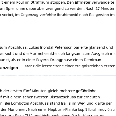
t einem Foul im Strafraum stoppen. Den Elfmeter verwandelte
 vom Spiel, ohne dabei aber zwingend zu werden. Nach 17 Minuten
 vorbei, im Gegenzug verfehlte Ibrahimović nach Ballgewinn im
 zum Abschluss, Lukas Blöndal Petersson parierte glänzend und
Übersicht und die Murmel senkte sich langsam zum Ausgleich ins
punkt, als er in einer Bayern-Drangphase einen Demircan-
er aus der Distanz die letzte Szene einer ereignisreichen ersten
 anzeigen
, Ihre Daten (z. B. IP-Adresse) mit Hilfe von Cookies zu verarbeiten.
hnen die Inhalte anzuzeigen. Diese Einstellung wird für alle Inhalte
können dies jederzeit in der
Cookie-Einwilligungslösung
ändern.
chutzerklärung
b der ersten fünf Minuten gleich mehrere gefährliche
traf mit einem sehenswerten Distanzschuss zur erneuten
n: Bei Lombotos Abschluss stand Ballis im Weg und klärte per
der Münchner: Nach einer Hepburn-Flanke köpft Ibrahimović zu
uss zur Ecke (71.) und hielt auch einen Qashi-Versuch aus