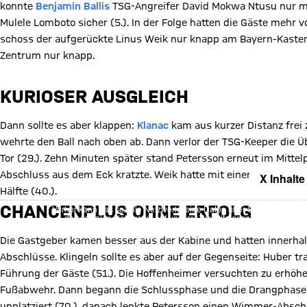
konnte
Benjamin Ballis
TSG-Angreifer David Mokwa Ntusu nur mi
Mulele Lomboto sicher (5.). In der Folge hatten die Gäste mehr
schoss der aufgerückte Linus Weik nur knapp am Bayern-Kasten
Zentrum nur knapp.
KURIOSER AUSGLEICH
Dann sollte es aber klappen:
Klanac
kam aus kurzer Distanz frei
wehrte den Ball nach oben ab. Dann verlor der TSG-Keeper die 
Tor (29.). Zehn Minuten später stand Petersson erneut im Mittel
Abschluss aus dem Eck kratzte. Weik hatte mit einem Lattenknall
X Inhalte
Hälfte (40.).
Mit Klick auf den Button ermöglichen Sie es diesem sozialen Netzwerk
CHANCENPLUS OHNE ERFOLG
Vorher kann das soziale Netzwerk keine Daten über Sie erheben, um I
des sozialen Netzwerks auf unserer Website gespeichert und Sie 
Details:
Datens
Die Gastgeber kamen besser aus der Kabine und hatten innerhal
Abschlüsse. Klingeln sollte es aber auf der Gegenseite: Huber 
Führung der Gäste (51.). Die Hoffenheimer versuchten zu erhöhe
Fußabwehr. Dann begann die Schlussphase und die Drangphase 
unplatziert (70.), danach lenkte Petersson einen Wimmer-Abschl