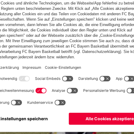
weiterhin verdienen. Es gilt auch im letzten Spiel, wieder
en“, so Trainer Danny Galm.