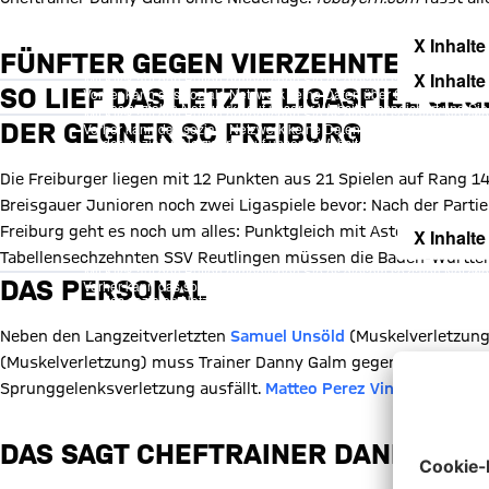
X Inhalte
FÜNFTER GEGEN VIERZEHNTER
X Inhalte
Mit Klick auf den Button ermöglichen Sie es diesem sozialen Netzwerk
SO LIEF DAS LETZTE LIGASPIEL GE
Vorher kann das soziale Netzwerk keine Daten über Sie erheben, um I
des sozialen Netzwerks auf unserer Website gespeichert und Sie 
Mit Klick auf den Button ermöglichen Sie es diesem sozialen Netzwerk
Details:
Datens
DER GEGNER SC FREIBURG
Vorher kann das soziale Netzwerk keine Daten über Sie erheben, um I
des sozialen Netzwerks auf unserer Website gespeichert und Sie 
Details:
Datens
Die Freiburger liegen mit 12 Punkten aus 21 Spielen auf Rang 1
Breisgauer Junioren noch zwei Ligaspiele bevor: Nach der Parti
Freiburg geht es noch um alles: Punktgleich mit Astoria Walldo
X Inhalte
Tabellensechzehnten SSV Reutlingen müssen die Baden-Württem
Mit Klick auf den Button ermöglichen Sie es diesem sozialen Netzwerk
DAS PERSONAL
Vorher kann das soziale Netzwerk keine Daten über Sie erheben, um I
des sozialen Netzwerks auf unserer Website gespeichert und Sie 
Details:
Datens
Neben den Langzeitverletzten
Samuel Unsöld
(Muskelverletzung
(Muskelverletzung) muss Trainer Danny Galm gegen Freiburg a
Sprunggelenksverletzung ausfällt.
Matteo Perez Vinlöf
kehrt nac
DAS SAGT CHEFTRAINER DANNY GA