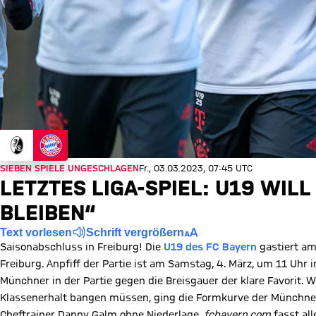
SIEBEN SPIELE UNGESCHLAGEN
Fr., 03.03.2023, 07:45 UTC
LETZTES LIGA-SPIEL: U19 WIL
BLEIBEN“
Text vorlesen
Schrift vergrößern
Saisonabschluss in Freiburg! Die
U19 des FC Bayern
gastiert am
Freiburg. Anpfiff der Partie ist am Samstag, 4. März, um 11 Uhr i
Münchner in der Partie gegen die Breisgauer der klare Favorit.
Klassenerhalt bangen müssen, ging die Formkurve der Münchner z
Cheftrainer Danny Galm ohne Niederlage.
fcbayern.com
fasst al