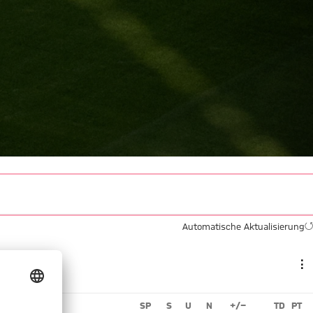
Automatische Aktualisierung
⋮
SP
S
U
N
+/-
TD
PT