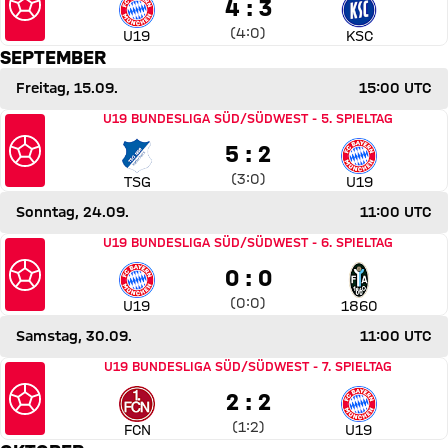
4 zu 3
4 : 3
Zwischenergebnis:
4 zu 0 nach Erste Halbzeit
(
4:0
)
U19
KSC
SEPTEMBER
Freitag, 15.09.
15:00 UTC
Spiel TSG 1899 Hoffenheim U19 gegen FC Bayern U19
U19 BUNDESLIGA SÜD/SÜDWEST
-
5. SPIELTAG
5 zu 2
5 : 2
Zwischenergebnis:
3 zu 0 nach Erste Halbzeit
(
3:0
)
TSG
U19
Sonntag, 24.09.
11:00 UTC
Spiel FC Bayern U19 gegen TSV 1860 München U19
U19 BUNDESLIGA SÜD/SÜDWEST
-
6. SPIELTAG
0 zu 0
0 : 0
Zwischenergebnis:
0 zu 0 nach Erste Halbzeit
(
0:0
)
U19
1860
Samstag, 30.09.
11:00 UTC
Spiel 1. FC Nürnberg U19 gegen FC Bayern U19
U19 BUNDESLIGA SÜD/SÜDWEST
-
7. SPIELTAG
2 zu 2
2 : 2
Zwischenergebnis:
1 zu 2 nach Erste Halbzeit
(
1:2
)
FCN
U19