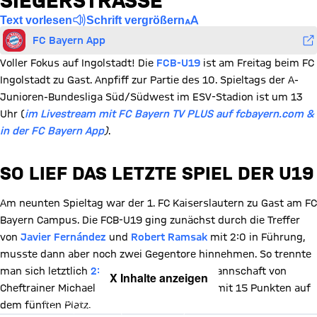
SIEGERSTRASSE
Text vorlesen
Schrift vergrößern
FC Bayern App
Voller Fokus auf Ingolstadt! Die
FCB-U19
ist am Freitag beim FC
Ingolstadt zu Gast. Anpfiff zur Partie des 10. Spieltags der A-
Junioren-Bundesliga Süd/Südwest im ESV-Stadion ist um 13
Uhr (
im Livestream mit FC Bayern TV PLUS auf fcbayern.com &
in der FC Bayern App
)
.
SO LIEF DAS LETZTE SPIEL DER U19
Am neunten Spieltag war der 1. FC Kaiserslautern zu Gast am FC
Bayern Campus. Die FCB-U19 ging zunächst durch die Treffer
von
Javier Fernández
und
Robert Ramsak
mit 2:0 in Führung,
musste dann aber noch zwei Gegentore hinnehmen. So trennte
man sich letztlich
2:2-Unentschieden
. Die Mannschaft von
X Inhalte anzeigen
Cheftrainer Michael Hartmann steht aktuell mit 15 Punkten auf
Mit Klick auf den Button ermöglichen Sie es diesem sozialen
dem fünften Platz.
Netzwerk, Ihre Daten (z. B. IP-Adresse) mit Hilfe von Cookies zu