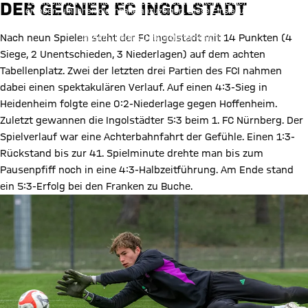
verarbeiten. Vorher kann das soziale Netzwerk keine Daten über Sie
DER GEGNER FC INGOLSTADT
erheben, um Ihnen die Inhalte anzuzeigen. Diese Einstellung wird für
alle Inhalte des sozialen Netzwerks auf unserer Website gespeichert
und Sie können dies jederzeit in der
Cookie-Einwilligungslösung
ändern. Details:
Datenschutzerklärung
Nach neun Spielen steht der FC Ingolstadt mit 14 Punkten (4
Siege, 2 Unentschieden, 3 Niederlagen) auf dem achten
Tabellenplatz. Zwei der letzten drei Partien des FCI nahmen
dabei einen spektakulären Verlauf. Auf einen 4:3-Sieg in
Heidenheim folgte eine 0:2-Niederlage gegen Hoffenheim.
Zuletzt gewannen die Ingolstädter 5:3 beim 1. FC Nürnberg. Der
Spielverlauf war eine Achterbahnfahrt der Gefühle. Einen 1:3-
Rückstand bis zur 41. Spielminute drehte man bis zum
Pausenpfiff noch in eine 4:3-Halbzeitführung. Am Ende stand
ein 5:3-Erfolg bei den Franken zu Buche.