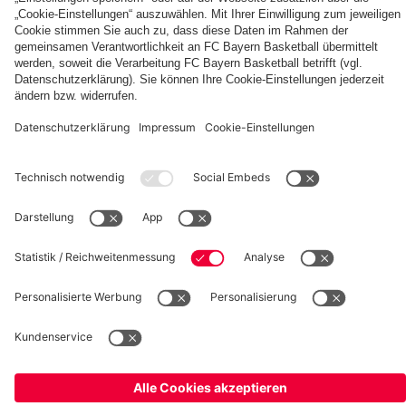
fcbayern.com
Basketball
Allianz Arena
Media Center
Jobs
FC Bayern Tours
©
FC Bayern München AG
–
2026
Impressum
Datenschutz
Nutzungsbedingungen
Barrierefreiheit
Kinder- und Jugendschutz
Hinweisgebersystem
FAQ
Kontakt
Verträge hier kündigen
Cookie-Einstellungen