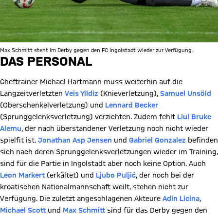
Max Schmitt steht im Derby gegen den FC Ingolstadt wieder zur Verfügung.
DAS PERSONAL
Cheftrainer Michael Hartmann muss weiterhin auf die
Langzeitverletzten
Veis Yildiz
(Knieverletzung),
Samuel Unsöld
(Oberschenkelverletzung) und
Lennard Becker
(Sprunggelenksverletzung) verzichten. Zudem fehlt
Liul Bruke
Alemu
, der nach überstandener Verletzung noch nicht wieder
spielfit ist.
Jonathan Asp Jensen
und
Gabriel Gonzalez
befinden
sich nach deren Sprunggelenksverletzungen wieder im Training,
sind für die Partie in Ingolstadt aber noch keine Option. Auch
Leon Markert
(erkältet) und
Ljubo Puljić
, der noch bei der
kroatischen Nationalmannschaft weilt, stehen nicht zur
Verfügung. Die zuletzt angeschlagenen Akteure
Adin Licina
,
Michael Scott
und
Max Schmitt
sind für das Derby gegen den