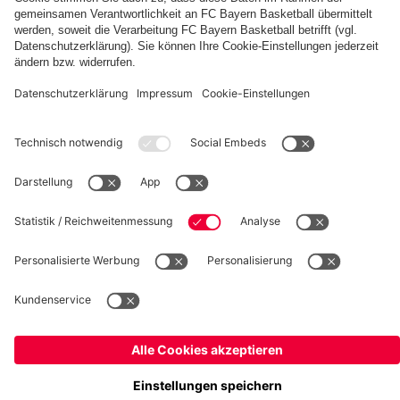
fcbayern.com
Basketball
Allianz Arena
Media Center
Jobs
FC Bayern Tours
©
FC Bayern München AG
–
2026
Impressum
Datenschutz
Nutzungsbedingungen
Barrierefreiheit
Kinder- und Jugendschutz
Hinweisgebersystem
FAQ
Kontakt
Verträge hier kündigen
Cookie-Einstellungen