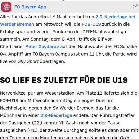
FC Bayern App
Alles für das Achtelfinale! Nach der bitteren
2:3-Niederlage bei
Werder Bremen
am Mittwoch will die
FCB-U19
zurück in die
Erfolgsspur und wieder Punkte in der DFB-Nachwuchsliga
sammeln. Am Sonntag, dem 6. April, trifft die Elf von
Cheftrainer
Peter Gaydarov
auf den Nachwuchs des FC Schalke
04. Anpfiff am FC Bayern Campus ist um 11 Uhr, die Partie wird
live von
Sky Sport
übertragen.
SO LIEF ES ZULETZT FÜR DIE U19
Nervenkitzel pur am Weserstadion: Am Platz 12 lieferte sich die
FCB-U19 am Mittwochnachmittag ein enges Duell im
Nachholspiel gegen den SV Werder Bremen, das für die
Münchner in einer
2:3-Niederlage
endete. Den Führungstreffer
der Gastgeber (22.) konnte Yll Gashi noch vor der Pause
ausgleichen (41.), der zweite Durchgang sollte es dann aber mit
drei Toren in neun Minuten in sich haben: Nachdem die
Grün-