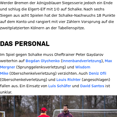
Werder Bremen der
königsblauen
Siegesserie jedoch ein Ende
und schlug die Elgert-Elf mit 1:0 auf Schalke. Nach sechs
Siegen aus acht Spielen hat der Schalke-Nachwuchs 18 Punkte
auf dem Konto und rangiert mit vier Zählern Vorsprung auf die
zweitplatzierten Kölnern an der Tabellenspitze.
DAS PERSONAL
Im Spiel gegen Schalke muss Cheftrainer Peter Gaydarov
weiterhin auf
Bogdan Olychenko
(
Innenbandverletzung
),
Max
Mergner
(Sprunggelenksverletzung) und
Wisdom
Mike
(Oberschenkelverletzung) verzichten. Auch
Deniz Ofli
(Oberschenkelverletzung) und
Louis Richter
(angeschlagen)
fallen aus. Ein Einsatz von
Luis Schäfer
und
David Santos
ist
unklar.