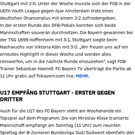
Stuttgart mit 2:0. Unter der Woche musste sich der FCB in der
UEFA Youth League gegen Ajax Amsterdam trotz eines
deutlichen Chancenplus mit einem 2:2 zufriedengeben.
In der ersten Runde des DFB-Pokals konnten sich beide
Mannschaften souverän durchsetzen. Die Bayern gewannen bei
der TSG 1899 Hoffenheim mit 3:1, Stuttgart siegte beim
Nachwuchs von Viktoria Köln mit 3:0. „Wir freuen uns auf ein
erneutes Highlight in dieser Woche und werden alles
reinwerfen, um in die nächste Runde einzuziehen“, sagt FCB-
Trainer Sebastian Hoeneß. FC Bayern TV überträgt die Partie ab
11 Uhr gratis auf fcbayern.com live.
MEHR.
U17 EMPFÄNG STUTTGART - ERSTER GEGEN
DRITTER
Auch für die U17 des FC Bayern steht am Wochenende ein
Topspiel auf dem Programm. Die von Miroslav Klose trainierte
Mannschaft empfängt am Sonntag (11 Uhr) zum neunten
Spieltag der B-Junioren Bundesliga Süd/Südwest ebenfalls den