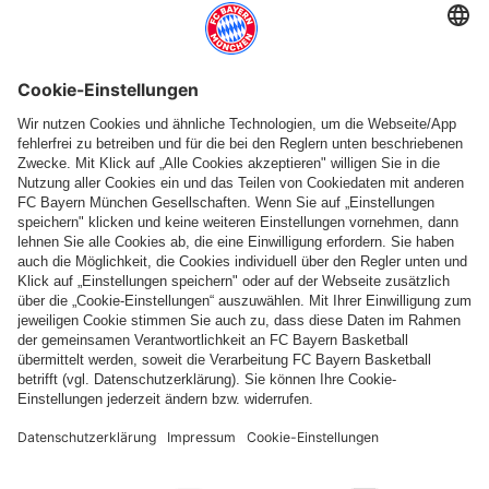
APRIL
Spielfrei
MAI
Spielfrei
JUNI
Spielfrei
PARTNER