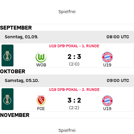
WOB
U19
Spielfrei
Zum Spielbericht
SEPTEMBER
Sonntag, 01.09.
08:00 UTC
Spiel VfL Wolfsburg U19 gegen FC Bayern U19
U19 DFB-POKAL
-
1. RUNDE
2 zu 3
2 : 3
Zwischenergebnis:
2 zu 0 nach Erste Halbzeit
(
2:0
)
WOB
U19
OKTOBER
Samstag, 05.10.
09:00 UTC
Spiel FC Energie Cottbus U19 gegen FC Bayern U19
U19 DFB-POKAL
-
2. RUNDE
3 zu 2
3 : 2
Zwischenergebnis:
2 zu 2 nach Erste Halbzeit
(
2:2
)
FCE
U19
NOVEMBER
Spielfrei