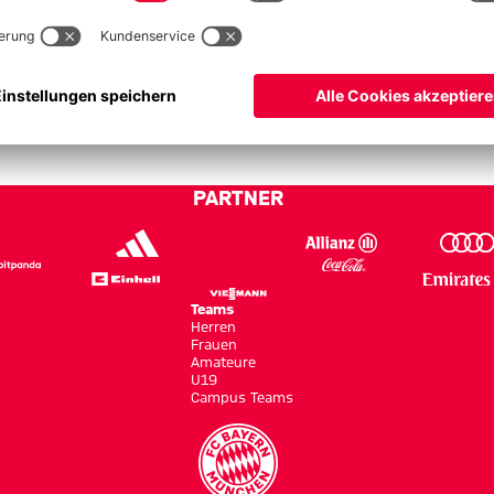
PARTNER
Teams
Herren
Frauen
Amateure
U19
Campus Teams