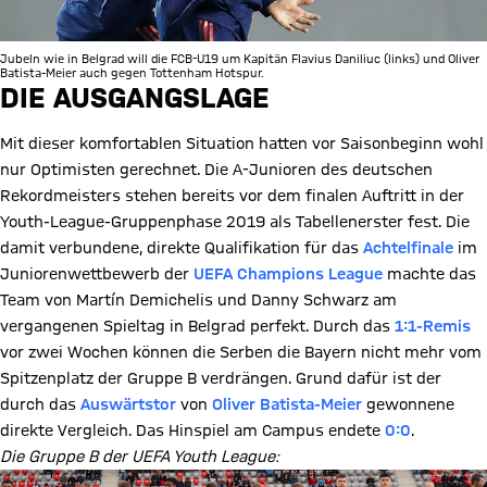
Jubeln wie in Belgrad will die FCB-U19 um Kapitän Flavius Daniliuc (links) und Oliver
Batista-Meier auch gegen Tottenham Hotspur.
DIE AUSGANGSLAGE
Mit dieser komfortablen Situation hatten vor Saisonbeginn wohl
nur Optimisten gerechnet. Die A-Junioren des deutschen
Rekordmeisters stehen bereits vor dem finalen Auftritt in der
Youth-League-Gruppenphase 2019 als Tabellenerster fest. Die
damit verbundene, direkte Qualifikation für das
Achtelfinale
im
Juniorenwettbewerb der
UEFA Champions League
machte das
Team von Martín Demichelis und Danny Schwarz am
vergangenen Spieltag in Belgrad perfekt. Durch das
1:1-Remis
vor zwei Wochen können die Serben die Bayern nicht mehr vom
Spitzenplatz der Gruppe B verdrängen. Grund dafür ist der
durch das
Auswärtstor
von
Oliver Batista-Meier
gewonnene
direkte Vergleich. Das Hinspiel am Campus endete
0:0
.
Die Gruppe B der UEFA Youth League: