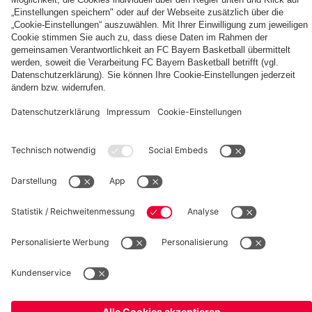
fcbayern.com
Basketball
Allianz Arena
Media Center
Jobs
FC Bayern Tours
©
FC Bayern München AG
–
2026
Impressum
Datenschutz
Nutzungsbedingungen
Barrierefreiheit
Kinder- und Jugendschutz
Hinweisgebersystem
FAQ
Kontakt
Verträge hier kündigen
Cookie-Einstellungen