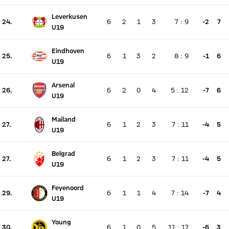
Aktuell Platz 23, letzte Woche Platz unverändert
Leverkusen
24.
6
2
1
3
7
:
9
-2
7
Es findet kein Spiel statt
U19
Aktuell Platz 24, letzte Woche Platz unverändert
Eindhoven
25.
6
1
3
2
8
:
9
-1
6
Es findet kein Spiel statt
U19
Aktuell Platz 25, letzte Woche Platz unverändert
Arsenal
26.
6
2
0
4
5
:
12
-7
6
Es findet kein Spiel statt
U19
Aktuell Platz 26, letzte Woche Platz unverändert
Mailand
27.
6
1
2
3
7
:
11
-4
5
Es findet kein Spiel statt
U19
Aktuell Platz 27, letzte Woche Platz unverändert
Belgrad
27.
6
1
2
3
7
:
11
-4
5
Es findet kein Spiel statt
U19
Aktuell Platz 27, letzte Woche Platz unverändert
Feyenoord
29.
6
1
1
4
7
:
14
-7
4
Es findet kein Spiel statt
U19
Aktuell Platz 29, letzte Woche Platz unverändert
Young
30.
6
1
0
5
11
:
17
-6
3