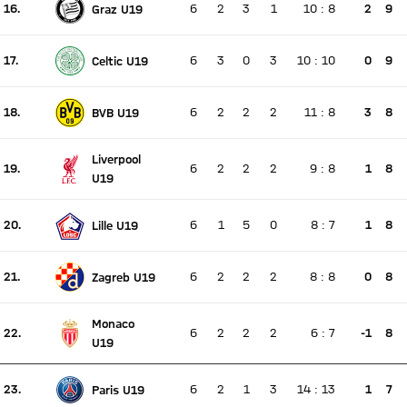
16.
6
2
3
1
10
:
8
2
9
Graz U19
Es findet kein Spiel statt
Aktuell Platz 16, letzte Woche Platz unverändert
17.
6
3
0
3
10
:
10
0
9
Celtic U19
Es findet kein Spiel statt
Aktuell Platz 17, letzte Woche Platz unverändert
18.
6
2
2
2
11
:
8
3
8
BVB U19
Es findet kein Spiel statt
Aktuell Platz 18, letzte Woche Platz unverändert
Liverpool
19.
6
2
2
2
9
:
8
1
8
Es findet kein Spiel statt
U19
Aktuell Platz 19, letzte Woche Platz unverändert
20.
6
1
5
0
8
:
7
1
8
Lille U19
Es findet kein Spiel statt
Aktuell Platz 20, letzte Woche Platz unverändert
21.
6
2
2
2
8
:
8
0
8
Zagreb U19
Es findet kein Spiel statt
Aktuell Platz 21, letzte Woche Platz unverändert
Monaco
22.
6
2
2
2
6
:
7
-1
8
Es findet kein Spiel statt
U19
Aktuell Platz 22, letzte Woche Platz unverändert
23.
6
2
1
3
14
:
13
1
7
Paris U19
Es findet kein Spiel statt