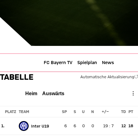
Mittwoch, 02. Oktober 2024, 12:00 UTC
Mi., 02.10.2024, 12:00 UTC
UEFA Youth League
2. Spieltag
Bodymoor Heath - Bodymoor Heath
Tabelle
FC Bayern TV
Spielplan
News
Tabelle: UEFA Youth League 24
TABELLE
Automatische Aktualisierung
Gesamt
Heim
Auswärts
⋮
PLATZ
TEAM
SP
S
U
N
+/-
TD
PT
Aston Villa U19 gegen FC Bayern U19
1.
6
6
0
0
19
:
7
12
18
Inter U19
0 zu 1
0 : 1
Es findet kein Spiel statt
Aktuell Platz 1, letzte Woche Platz unverändert
0 zu 0 nach Erste Halbzeit
Zwischenergebnis:
(
0:0
)