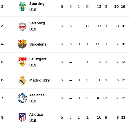
AVFC
U19
Sporting
2.
6
5
1
0
13
:
3
10
16
Es findet kein Spiel statt
U19
Aktuell Platz 2, letzte Woche Platz unverändert
Zum Spielbericht
Salzburg
3.
6
5
1
0
17
:
9
8
16
Es findet kein Spiel statt
U19
Aktuell Platz 3, letzte Woche Platz unverändert
4.
6
5
0
1
17
:
10
7
15
Barcelona
Es findet kein Spiel statt
Aktuell Platz 4, letzte Woche Platz unverändert
Stuttgart
5.
6
4
1
1
13
:
6
7
13
Es findet kein Spiel statt
U19
Aktuell Platz 5, letzte Woche Platz unverändert
6.
6
4
0
2
10
:
5
5
12
Madrid U19
Es findet kein Spiel statt
Aktuell Platz 6, letzte Woche Platz unverändert
Atalanta
7.
6
4
0
2
14
:
12
2
12
Es findet kein Spiel statt
U19
Aktuell Platz 7, letzte Woche Platz unverändert
Atlético
8.
6
3
2
1
16
:
8
8
11
Es findet kein Spiel statt
U19
Aktuell Platz 8, letzte Woche Platz unverändert