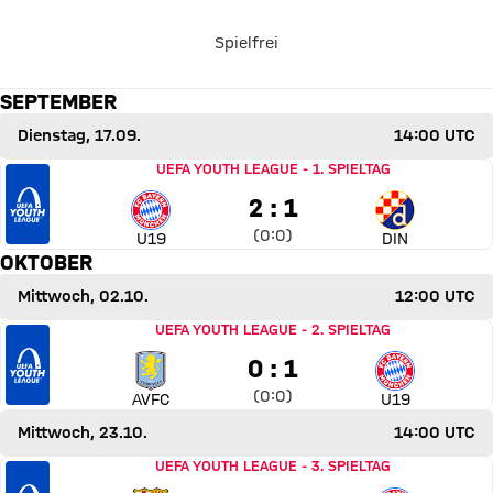
AVFC
U19
Spielfrei
Zum Spielbericht
SEPTEMBER
Dienstag, 17.09.
14:00 UTC
Spiel FC Bayern U19 gegen Dinamo Zagreb U19
UEFA YOUTH LEAGUE
-
1. SPIELTAG
2 zu 1
2 : 1
Zwischenergebnis:
0 zu 0 nach Erste Halbzeit
(
0:0
)
U19
DIN
OKTOBER
Mittwoch, 02.10.
12:00 UTC
Spiel Aston Villa U19 gegen FC Bayern U19
UEFA YOUTH LEAGUE
-
2. SPIELTAG
0 zu 1
0 : 1
Zwischenergebnis:
0 zu 0 nach Erste Halbzeit
(
0:0
)
AVFC
U19
Mittwoch, 23.10.
14:00 UTC
Spiel FC Barcelona U19 gegen FC Bayern U19
UEFA YOUTH LEAGUE
-
3. SPIELTAG