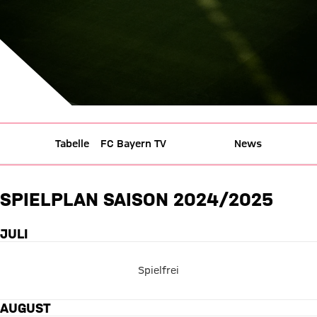
Mittwoch, 02. Oktober 2024, 12:00 UTC
Mi., 02.10.2024, 12:00 UTC
UEFA Youth League
2. Spieltag
Bodymoor Heath - Bodymoor Heath
Tabelle
FC Bayern TV
Spielplan
News
SPIELPLAN SAISON 2024/2025
JULI
Spielfrei
Aston Villa U19 gegen FC Bayern U19
0 zu 1
0 : 1
0 zu 0 nach Erste Halbzeit
Zwischenergebnis:
(
0:0
)
AUGUST