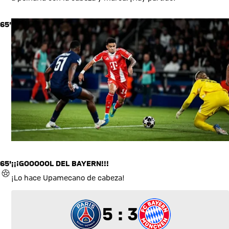
65'
65'
¡¡¡GOOOOOL DEL BAYERN!!!
GOL
¡Lo hace Upamecano de cabeza!
5 a 3
5 : 3