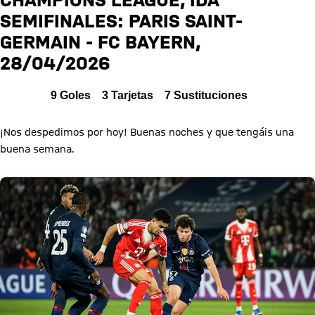
PSG
SEMIFINALES: PARIS SAINT-
GERMAIN - FC BAYERN,
Crónica
28/04/2026
Todos
9
Goles
3
Tarjetas
7
Sustituciones
¡Nos despedimos por hoy! Buenas noches y que tengáis una
buena semana.