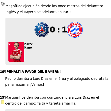
GOL
Magnífica ejecución desde los once metros del delantero
inglés y el Bayern se adelanta en París.
0 a 1
0 : 1
9
Harry
Kane
16'
¡PENALTI A FAVOR DEL BAYERN!
Pacho derriba a Luis Díaz en el área y el colegiado decreta la
pena máxima. ¡Vamos!
13'
Marquinhos derriba con contundencia a Luis Díaz en el
TARJETA AMARILLA
centro del campo: falta y tarjeta amarilla.