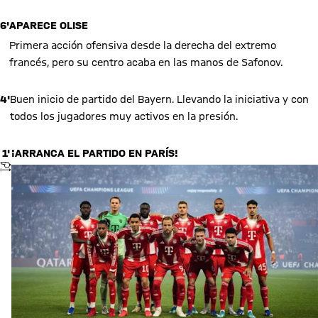
6'
APARECE OLISE
Primera acción ofensiva desde la derecha del extremo
francés, pero su centro acaba en las manos de Safonov.
4'
Buen inicio de partido del Bayern. Llevando la iniciativa y con
todos los jugadores muy activos en la presión.
1'
¡ARRANCA EL PARTIDO EN PARÍS!
PITIDO INICIAL