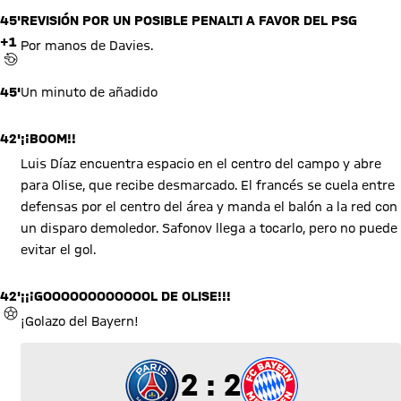
45'
REVISIÓN POR UN POSIBLE PENALTI A FAVOR DEL PSG
+1
Por manos de Davies.
REVISIÓN POR EL ÁRBITRO ASISTENTE DE VÍDEO (VAR)
45'
Un minuto de añadido
42'
¡¡BOOM!!
Luis Díaz encuentra espacio en el centro del campo y abre
para Olise, que recibe desmarcado. El francés se cuela entre
defensas por el centro del área y manda el balón a la red con
un disparo demoledor. Safonov llega a tocarlo, pero no puede
evitar el gol.
42'
¡¡¡GOOOOOOOOOOOOL DE OLISE!!!
GOL
¡Golazo del Bayern!
2 a 2
2 : 2