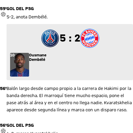
59'
GOL DEL PSG
GOL
5-2, anota Dembélé.
5 a 2
5 : 2
10
Ousmane
Dembélé
56'
Balón largo desde campo propio a la carrera de Hakimi por la
banda derecha. El marroquí tiene mucho espacio, pone el
pase atrás al área y en el centro no llega nadie. Kvaratskhelia
aparece desde segunda línea y marca con un disparo raso.
56'
GOL DEL PSG
GOL