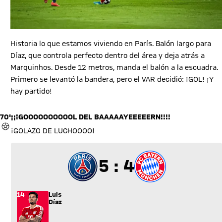
Historia lo que estamos viviendo en París. Balón largo para
Díaz, que controla perfecto dentro del área y deja atrás a
Marquinhos. Desde 12 metros, manda el balón a la escuadra.
Primero se levantó la bandera, pero el VAR decidió: ¡GOL! ¡Y
hay partido!
70'
¡¡¡GOOOOOOOOOOL DEL BAAAAAYEEEEERN!!!!
GOL
¡GOLAZO DE LUCHOOOO!
5 a 4
5 : 4
14
Luis
Díaz