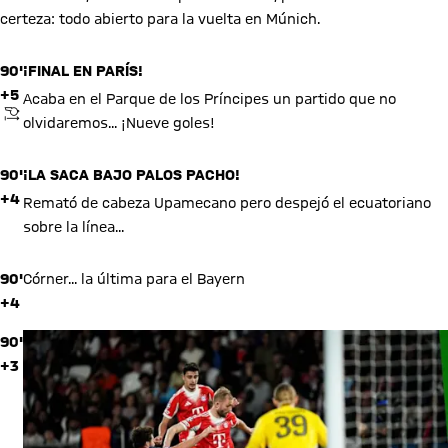
certeza: todo abierto para la vuelta en Múnich.
90'
¡FINAL EN PARÍS!
+5
Acaba en el Parque de los Príncipes un partido que no
PITIDO INICIAL
olvidaremos... ¡Nueve goles!
90'
¡LA SACA BAJO PALOS PACHO!
+4
Remató de cabeza Upamecano pero despejó el ecuatoriano
sobre la línea...
90'
Córner... la última para el Bayern
+4
90'
+3