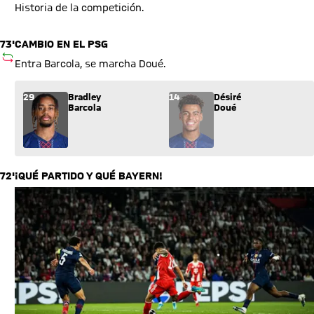
Historia de la competición.
73'
CAMBIO EN EL PSG
SUSTITUCIÓN
Entra Barcola, se marcha Doué.
Sustitución: Bradley Barcola (29) entra por Désiré Doué (14).
29
Bradley
14
Désiré
Barcola
Doué
72'
¡QUÉ PARTIDO Y QUÉ BAYERN!