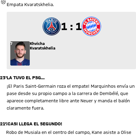
GOL
Empata Kvaratskhelia.
1 a 1
1 : 1
7
Khvicha
Kvaratskhelia
23'
LA TUVO EL PSG...
¡El Paris Saint-Germain roza el empate! Marquinhos envía un
pase desde su propio campo a la carrera de Dembélé, que
aparece completamente libre ante Neuer y manda el balón
claramente fuera.
21'
¡CASI LLEGA EL SEGUNDO!
Robo de Musiala en el centro del campo, Kane asiste a Olise