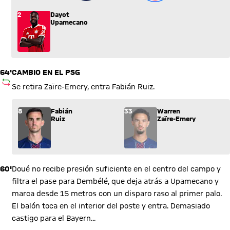
2
Dayot
Upamecano
64'
CAMBIO EN EL PSG
SUSTITUCIÓN
Se retira Zaïre-Emery, entra Fabián Ruiz.
Sustitución: Fabián Ruiz (8) entra por Warren Zaïre-Emery (3
8
Fabián
33
Warren
Ruiz
Zaïre-Emery
60'
Doué no recibe presión suficiente en el centro del campo y
filtra el pase para Dembélé, que deja atrás a Upamecano y
marca desde 15 metros con un disparo raso al primer palo.
El balón toca en el interior del poste y entra. Demasiado
castigo para el Bayern...