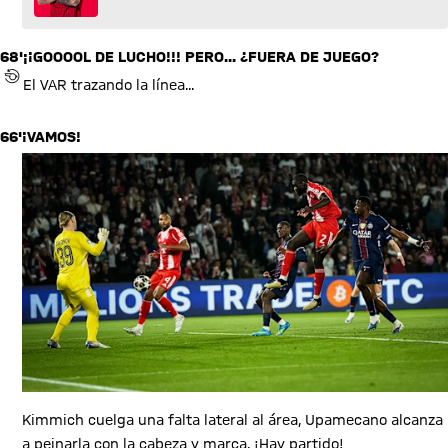
68'
¡¡GOOOOL DE LUCHO!!! PERO... ¿FUERA DE JUEGO?
REVISIÓN POR EL ÁRBITRO ASISTENTE DE VÍDEO (VAR)
El VAR trazando la línea...
66'
¡VAMOS!
Kimmich cuelga una falta lateral al área, Upamecano alcanza
a peinarla con la cabeza y marca. ¡Hay partido!