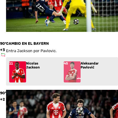
90'
CAMBIO EN EL BAYERN
+3
Entra Jackson por Pavlovic.
SUSTITUCIÓN
Sustitución: Nicolas Jackson (11) entra por Aleksandar Pavlov
11
Nicolas
45
Aleksandar
Jackson
Pavlović
90'
+2