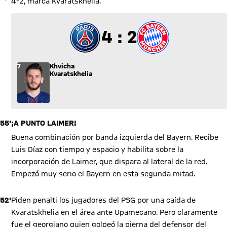
4-2, marca Kvaratskhelia.
4 a 2
4 : 2
7
Khvicha
Kvaratskhelia
55'
¡A PUNTO LAIMER!
Buena combinación por banda izquierda del Bayern. Recibe
Luis Díaz con tiempo y espacio y habilita sobre la
incorporación de Laimer, que dispara al lateral de la red.
Empezó muy serio el Bayern en esta segunda mitad.
52'
Piden penalti los jugadores del PSG por una caída de
Kvaratskhelia en el área ante Upamecano. Pero claramente
fue el georgiano quien golpeó la pierna del defensor del