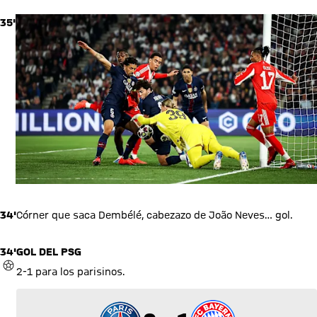
35'
34'
Córner que saca Dembélé, cabezazo de João Neves… gol.
34'
GOL DEL PSG
GOL
2-1 para los parisinos.