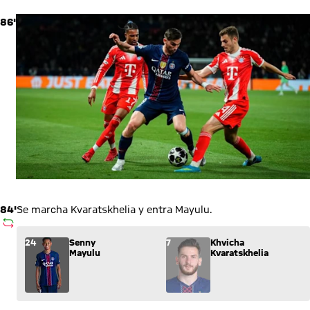
86'
84'
Se marcha Kvaratskhelia y entra Mayulu.
SUSTITUCIÓN
Sustitución: Senny Mayulu (24) entra por Khvicha Kvaratskhel
24
Senny
7
Khvicha
Mayulu
Kvaratskhelia