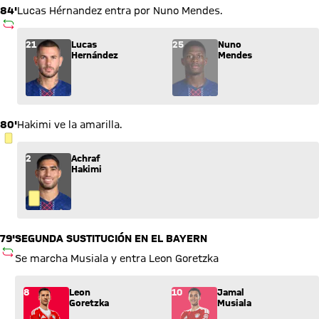
84'
Lucas Hérnandez entra por Nuno Mendes.
SUSTITUCIÓN
Sustitución: Lucas Hernández (21) entra por Nuno Mendes (2
21
Lucas
25
Nuno
Hernández
Mendes
80'
Hakimi ve la amarilla.
TARJETA AMARILLA
2
Achraf
Hakimi
79'
SEGUNDA SUSTITUCIÓN EN EL BAYERN
SUSTITUCIÓN
Se marcha Musiala y entra Leon Goretzka
Sustitución: Leon Goretzka (8) entra por Jamal Musiala (10).
8
Leon
10
Jamal
Goretzka
Musiala