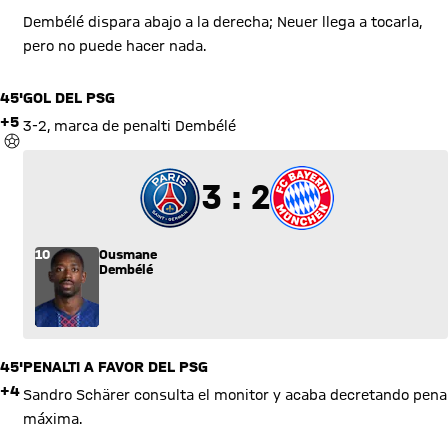
Dembélé dispara abajo a la derecha; Neuer llega a tocarla,
pero no puede hacer nada.
45'
GOL DEL PSG
+5
3-2, marca de penalti Dembélé
GOL
3 a 2
3 : 2
10
Ousmane
Dembélé
45'
PENALTI A FAVOR DEL PSG
+4
Sandro Schärer consulta el monitor y acaba decretando pena
máxima.