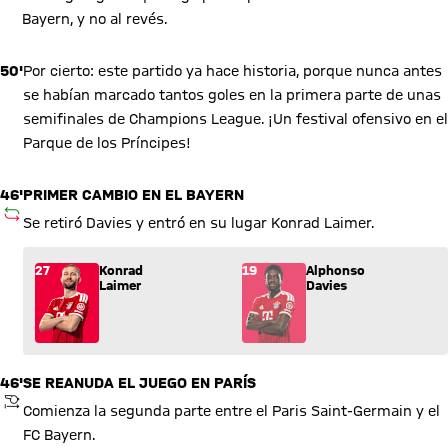
Bayern, y no al revés.
50'
Por cierto: este partido ya hace historia, porque nunca antes
se habían marcado tantos goles en la primera parte de unas
semifinales de Champions League. ¡Un festival ofensivo en el
Parque de los Príncipes!
46'
PRIMER CAMBIO EN EL BAYERN
SUSTITUCIÓN
Se retiró Davies y entró en su lugar Konrad Laimer.
Sustitución: Konrad Laimer (27) entra por Alphonso Davies (1
27
Konrad
19
Alphonso
Laimer
Davies
46'
SE REANUDA EL JUEGO EN PARÍS
PITIDO INICIAL
Comienza la segunda parte entre el Paris Saint-Germain y el
FC Bayern.