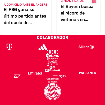
HECH
CIFRAS Y DATOS
A DOMICILIO ANTE EL ANGERS
El Bayern busca
El PSG gana su
el récord de
último partido antes
victorias en
del duelo de
París
Champions contra el
Bayern
COLABORADOR