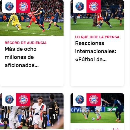
PSG
Crónica
LO QUE DICE LA PRENSA
Reacciones
RÉCORD DE AUDIENCIA
Más de ocho
internacionales:
millones de
«Fútbol de
aficionados
semidioses»
siguieron el
emocionante partido
de Champions
League en París