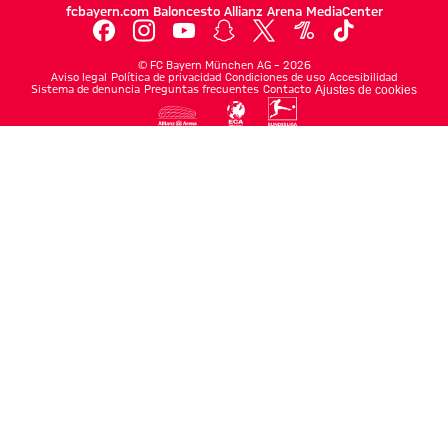
fcbayern.com
Baloncesto
Allianz Arena
MediaCenter
©
FC Bayern München AG
–
2026
Aviso legal
Política de privacidad
Condiciones de uso
Accesibilidad
Sistema de denuncia
Preguntas frecuentes
Contacto
Ajustes de cookies