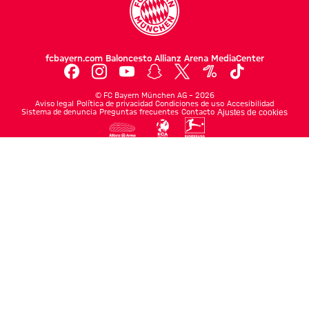
fcbayern.com
Baloncesto
Allianz Arena
MediaCenter
©
FC Bayern München AG
–
2026
Aviso legal
Política de privacidad
Condiciones de uso
Accesibilidad
Sistema de denuncia
Preguntas frecuentes
Contacto
Ajustes de cookies