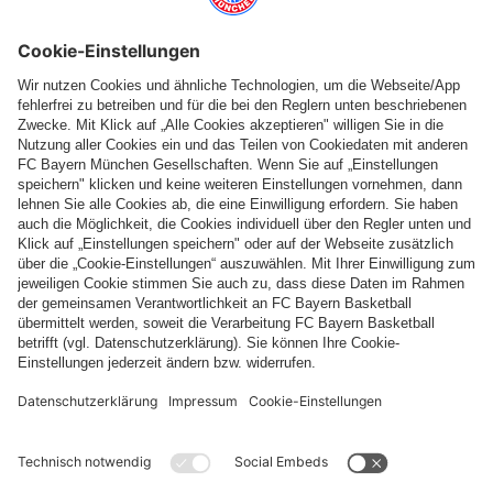
Video
BUNDESLIGA, 17. SPIELTAG
Die Highlights des Hinrundenfinales in Köln
Weitere Inhalte anzeigen
Partner