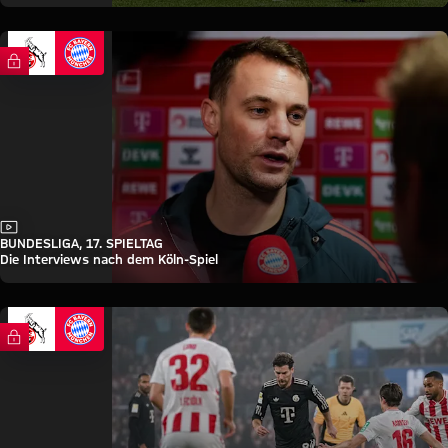
FC Bayern TV PLUS
Video
BUNDESLIGA, 17. SPIELTAG
Die Interviews nach dem Köln-Spiel
FC Bayern TV PLUS