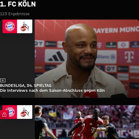
Suche: 1. FC Köln
1. FC KÖLN
123 Ergebnisse
Video
BUNDESLIGA, 34. SPIELTAG
Die Interviews nach dem Saison-Abschluss gegen Köln
FC Bayern TV PLUS