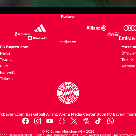
Partner
FC Bayern.com
Museu
News
Öffnung
Teams
Tickets
Club
Anreise
Fanwelt
Tickets
fcbayern.com
Basketball
Allianz Arena
Media Center
Jobs
FC Bayern Tour
©
FC Bayern München AG
–
2026
ngen
Barrierefreiheit
Kinder- und Jugendschutz
Hinweisgebersystem
FAQ
Kontakt
V