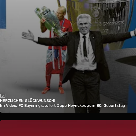
Video
HERZLICHEN GLÜCKWUNSCH!
Im Video: FC Bayern gratuliert Jupp Heynckes zum 80. Geburtstag