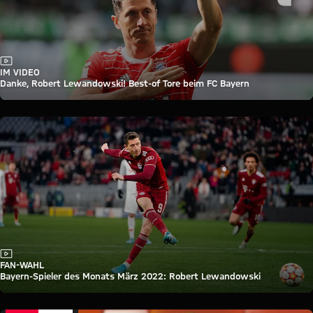
Video
IM VIDEO
Danke, Robert Lewandowski! Best-of Tore beim FC Bayern
Video
FAN-WAHL
Bayern-Spieler des Monats März 2022: Robert Lewandowski