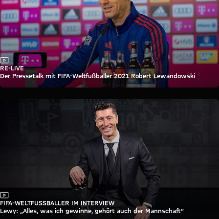
Video
RE-LIVE
Der Pressetalk mit FIFA-Weltfußballer 2021 Robert Lewandowski
Video
FIFA-WELTFUSSBALLER IM INTERVIEW
Lewy: „Alles, was ich gewinne, gehört auch der Mannschaft“