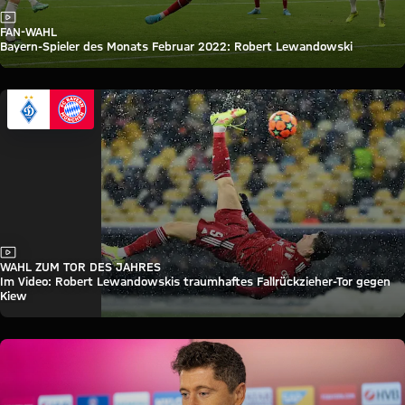
Video
FAN-WAHL
Bayern-Spieler des Monats Februar 2022: Robert Lewandowski
Video
WAHL ZUM TOR DES JAHRES
Im Video: Robert Lewandowskis traumhaftes Fallrückzieher-Tor gegen
Kiew