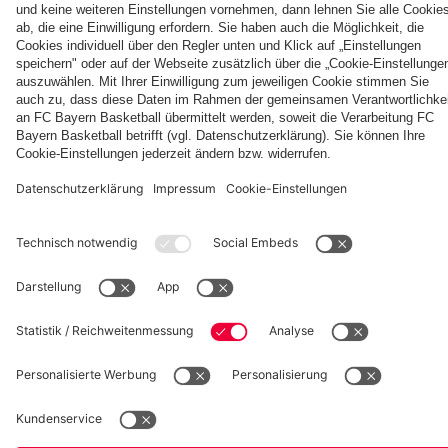
Villa
fcbayern.com
Basketball
Allianz Arena
Media Center
Jobs
FC Bayern Tours
©
FC Bayern München AG
–
2026
Impressum
Datenschutz
Nutzungsbedingungen
Barrierefreiheit
Kinder- und Jugendschutz
Hinweisgebersystem
FAQ
Kontakt
Verträge hier kündigen
Cookie-Einstellungen