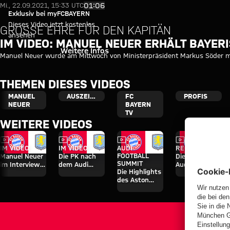
Video: Bayerischer Verdienstor
Video abspielen
01:06
Mi., 22.09.2021, 15:33 UTC
Exklusiv bei myFCBAYERN
Dieses Video jetzt kostenlos
GROSSE EHRE FÜR DEN KAPITÄN
ansehen
IM VIDEO: MANUEL NEUER ERHÄLT BAYER
Einloggen
Weitere Infos
Manuel Neuer wurde am Mittwoch von Ministerpräsident Markus Söder m
THEMEN DIESES VIDEOS
MANUEL
AUSZEICHNUNG
FC
PROFIS
NEUER
BAYERN
TV
WEITERE VIDEOS
Video
Video
Video
Video
IM VIDEO
IM VIDEO
AUDI
RE-LIVE
FOOTBALL
Manuel Neuer
Die PK nach
Die PK zum
SUMMIT
im Interview
dem Audi
Audi Football
Die Highlights
zum Audi
Football
Summit
des Aston
Football
Summit
gegen Aston
Villa-Spiels
Summit
gegen Aston
Villa
gegen Aston
Villa
Villa