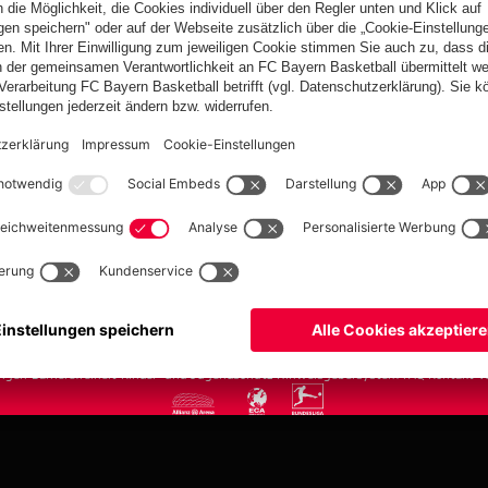
FC Bayern.com
Museu
News
Öffnung
Teams
Tickets
Club
Anreise
Fanwelt
Tickets
fcbayern.com
Basketball
Allianz Arena
Media Center
Jobs
FC Bayern Tour
©
FC Bayern München AG
–
2026
ngen
Barrierefreiheit
Kinder- und Jugendschutz
Hinweisgebersystem
FAQ
Kontakt
V