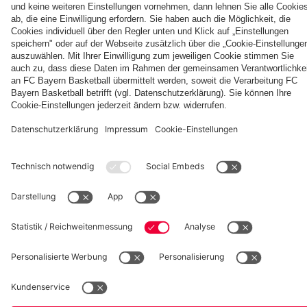
Jeju
Villa
fcbayern.com
Basketball
Allianz Arena
Media Center
Jobs
FC Bayern Tours
©
FC Bayern München AG
–
2026
Impressum
Datenschutz
Nutzungsbedingungen
Barrierefreiheit
Kinder- und Jugendschutz
Hinweisgebersystem
FAQ
Kontakt
Verträge hier kündigen
Cookie-Einstellungen