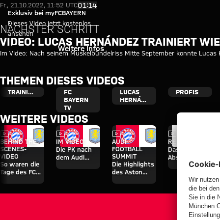
Im Video: Lucas Hernández zurü
Video abspielen
01:14
Fr., 21.10.2022, 11:52 UTC
Exklusiv bei myFCBAYERN
Dieses Video jetzt kostenlos
NÄCHSTER SCHRITT
ansehen
VIDEO: LUCAS HERNÁNDEZ TRAINIERT WIE
Einloggen
Weitere Infos
Im Video: Nach seinem Muskelbündelriss Mitte September konnte Lucas H
THEMEN DIESES VIDEOS
TRAINING
FC
LUCAS
PROFIS
BAYERN
HERNÁNDEZ
TV
WEITERE VIDEOS
Video
Video
Video
Video
BEHIND THE
IM VIDEO
AUDI
RE-LIVE
SCENES-
FOOTBALL
Die PK nach
Das
VIDEO
SUMMIT
dem Audi
Abschlusstrainin
So waren die
Die Highlights
Football
vor dem Aston
Tage des FC
des Aston
Summit
Villa-Spiel
Bayern in
Villa-Spiels
gegen Aston
Hongkong
Villa