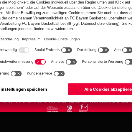
FC Bayern.com
Museu
News
Öffnung
Teams
Tickets
Club
Anreise
Fanwelt
Tickets
fcbayern.com
Basketball
Allianz Arena
Media Center
Jobs
FC Bayern Tour
©
FC Bayern München AG
–
2026
ngen
Barrierefreiheit
Kinder- und Jugendschutz
Hinweisgebersystem
FAQ
Kontakt
V