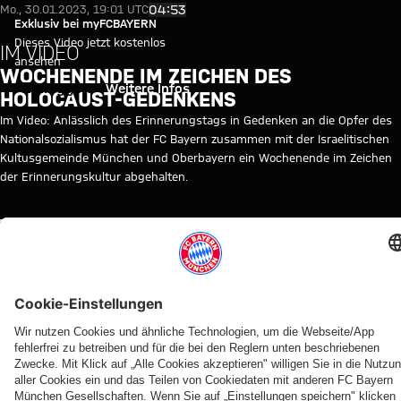
Video: Wochenende im Zeichen
Video abspielen
04:53
Mo., 30.01.2023, 19:01 UTC
Exklusiv bei myFCBAYERN
Dieses Video jetzt kostenlos
IM VIDEO
ansehen
WOCHENENDE IM ZEICHEN DES
Einloggen
Weitere Infos
HOLOCAUST-GEDENKENS
Im Video: Anlässlich des Erinnerungstags in Gedenken an die Opfer des
Nationalsozialismus hat der FC Bayern zusammen mit der Israelitischen
Kultusgemeinde München und Oberbayern ein Wochenende im Zeichen
der Erinnerungskultur abgehalten.
THEMEN DIESES VIDEOS
FC
HERBERT
MYFCBAYERN
BAYERN
HAINER
TV
WEITERE VIDEOS
Video
Video
Video
Video
Video
Video
Video
Video
BEHIND
VIDEO
IM VIDEO
AUDI
IM
IM VIDEO
VIDEO
RE-LIVE
THE
FOOTBALL
VIDEO
Jonas Urbig in
Die
Tom
Interview mit
Das
SCENES-
SUMMIT
Die PK
Hongkong im
Interviews
Bischof &
FCB-
Abschlusstraining
VIDEO
Die
nach
Mediengespräch
zum Audi
Aleks
Verantwortlichen
vor dem Jeju-
So
Highlights
dem
Football
Pavlović
nach Start der
Spiel