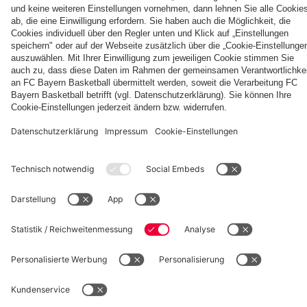
die Tage
immer
mit Hainer,
des Aston
Audi
in voller
Schweinfurt
Football
des FC
deine
Eberl und
Villa-
Football
Länge
Summit
Bayern in
beste
Kasper
Spiels
Summit
gegen
Hongkong
Saison
gegen
Aston
Partner
werden“
Aston
Villa
Villa
fcbayern.com
Basketball
Allianz Arena
Media Center
Jobs
FC Bayern Tours
©
FC Bayern München AG
–
2026
Impressum
Datenschutz
Nutzungsbedingungen
Barrierefreiheit