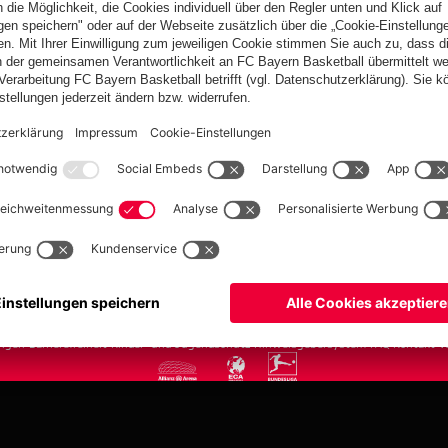
FC Bayern.com
Museu
News
Öffnung
Teams
Tickets
Club
Anreise
Fanwelt
Tickets
fcbayern.com
Basketball
Allianz Arena
Media Center
Jobs
FC Bayern Tour
©
FC Bayern München AG
–
2026
ngen
Barrierefreiheit
Kinder- und Jugendschutz
Hinweisgebersystem
FAQ
Kontakt
V