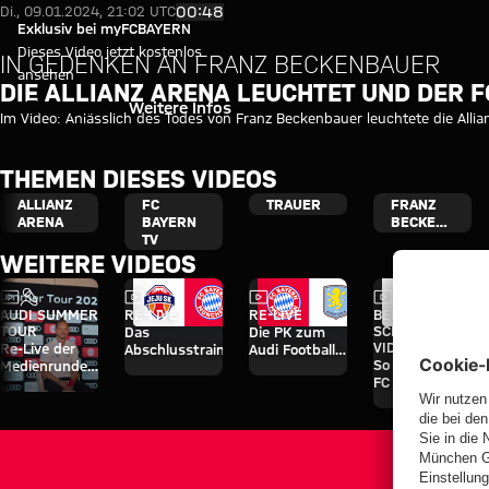
Video: Der FC Bayern sagt: Dan
Video abspielen
00:48
Di., 09.01.2024, 21:02 UTC
Exklusiv bei myFCBAYERN
Dieses Video jetzt kostenlos
IN GEDENKEN AN FRANZ BECKENBAUER
ansehen
DIE ALLIANZ ARENA LEUCHTET UND DER F
Einloggen
Weitere Infos
Im Video: Anlässlich des Todes von Franz Beckenbauer leuchtete die Allia
THEMEN DIESES VIDEOS
ALLIANZ
FC
TRAUER
FRANZ
ARENA
BAYERN
BECKENBAUER
TV
WEITERE VIDEOS
Video
Interview
Video
Video
Video
AUDI SUMMER
RE-LIVE
RE-LIVE
BEHIND THE
TOUR
SCENES-
Das
Die PK zum
VIDEO
Re-Live der
Abschlusstraining
Audi Football
So erlebte der
Medienrunde
vor dem Aston
Summit
FC Bayern die
mit Hainer,
Villa-Spiel
gegen Aston
vier Tage auf
Eberl und
Villa
Jeju
Kasper