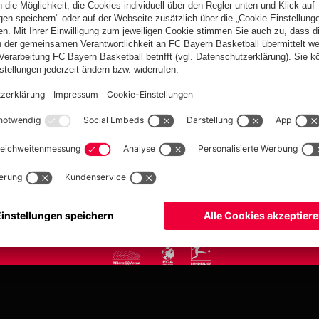
FC Bayern.com
Museu
News
Öffnung
Teams
Tickets
Club
Anreise
Fanwelt
Tickets
fcbayern.com
Basketball
Allianz Arena
Media Center
Jobs
FC Bayern Tour
©
FC Bayern München AG
–
2026
ngen
Barrierefreiheit
Kinder- und Jugendschutz
Hinweisgebersystem
FAQ
Kontakt
V