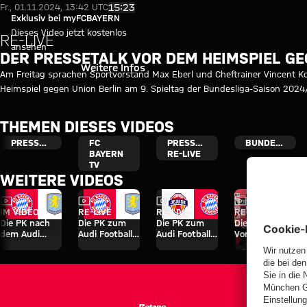
Video: Pressetalk vor FC Bayern
Video abspielen
15:23
Fr., 01.11.2024, 13:42 UTC
Exklusiv bei myFCBAYERN
Dieses Video jetzt kostenlos
RE-LIVE
ansehen
DER PRESSETALK VOR DEM HEIMSPIEL GE
Einloggen
Weitere Infos
Am Freitag sprachen Sportvorstand Max Eberl und Cheftrainer Vincent K
Heimspiel gegen Union Berlin am 9. Spieltag der Bundesliga-Saison 2024
THEMEN DIESES VIDEOS
PRESSETALK
FC
PRESSETALK
BUNDESLIGA
BAYERN
RE-LIVE
TV
WEITERE VIDEOS
Video
Video
Video
Video
IM VIDEO
RE-LIVE
RE-LIVE
RE-LIVE
Die PK nach
Die PK zum
Die PK zum
Die offizielle
dem Audi
Audi Football
Audi Football
Vorstellung
Football
Summit
Summit
von Nathaniel
Summit
gegen Aston
gegen Jeju SK
Brown
gegen Aston
Villa
Villa