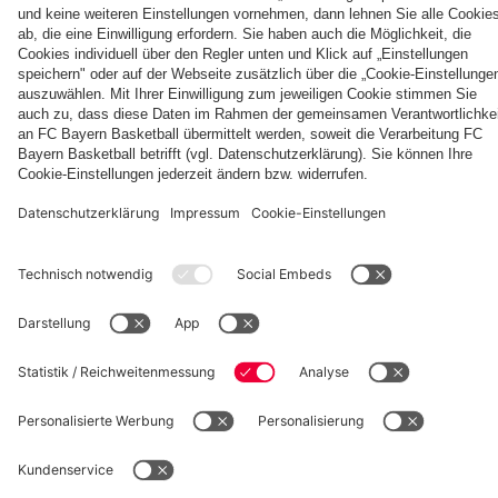
erlebte
FCB-
testen
Unterhaching
Tag im Café
der FC
Frauen in
gegen RB
von Jovana
Bayern
voller
Ōmiya
Damnjanović
die vier
Länge
Partner
Tage auf
Jeju
fcbayern.com
Basketball
Allianz Arena
Media Center
Jobs
FC Bayern Tours
©
FC Bayern München AG
–
2026
Impressum
Datenschutz
Nutzungsbedingungen
Barrierefreiheit