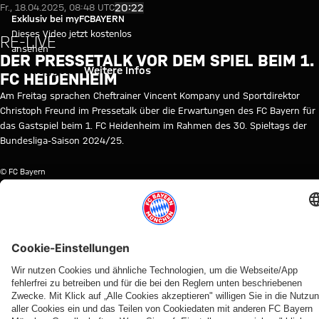
Video: Pressetalk vor 1. FC He
Video abspielen
20:22
Fr., 18.04.2025, 08:48 UTC
Exklusiv bei myFCBAYERN
Dieses Video jetzt kostenlos
RE-LIVE
ansehen
DER PRESSETALK VOR DEM SPIEL BEIM 1.
Einloggen
Weitere Infos
FC HEIDENHEIM
Am Freitag sprachen Cheftrainer Vincent Kompany und Sportdirektor
Christoph Freund im Pressetalk über die Erwartungen des FC Bayern für
das Gastspiel beim 1. FC Heidenheim im Rahmen des 30. Spieltags der
Bundesliga-Saison 2024/25.
© FC Bayern
THEMEN DIESES VIDEOS
PRESSETALK
FC
PRESSETALK
BUNDESLIGA
VINCENT
1.
MYFCBAYERN
BAYERN
RE-
KOMPANY
FC
TV
LIVE
HEIDENHEIM
WEITERE VIDEOS
Video
Video
Video
Video
Video
Video
Video
Video
IM
RE-LIVE
RE-LIVE
IM
RE-LIVE
RE-LIVE
RE-LIVE
VIDEO
VIDEO
VIDEO
Die PK
Die PK
Die
Medienrunde
Medienrunde
Jonas Urbig in