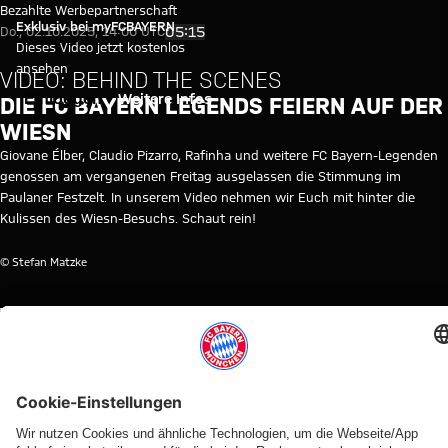
Video: Die FC Bayern Legends f
Video abspielen
Bezahlte Werbepartnerschaft
Exklusiv bei myFCBAYERN
05:15
Do., 02.10.2025, 14:00 UTC
Dieses Video jetzt kostenlos
ansehen
VIDEO: BEHIND THE SCENES
Einloggen
Weitere Infos
DIE FC BAYERN LEGENDS FEIERN AUF DER
WIESN
Giovane Élber, Claudio Pizarro, Rafinha und weitere FC Bayern-Legenden
genossen am vergangenen Freitag ausgelassen die Stimmung im
Paulaner Festzelt. In unserem Video nehmen wir Euch mit hinter die
Kulissen des Wiesn-Besuchs. Schaut rein!
© Stefan Matzke
THEMEN DIESES VIDEOS
FC
CLUB
CLUB
LEGENDEN
OKTOBERFEST
MYFCBAYERN
DOKUMENTATION
BAYERN
TV
WEITERE VIDEOS
Video
Interview
Video
Video
Video
Video
Video
Video
Video
AUDI
IM VIDEO
IM
AUDI
RE-LIVE
RE-LIVE
BEHIND
VIDEO