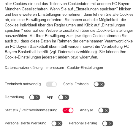
VIDEO
Bayern U19 -
Das Spiel
Die
nach
Spiel gegen
vom Amateure-
Interview
So waren
SpVgg
gegen
Highlights
dem
Schweinfurt
Heimspiel gegen
zum Audi
die Tage
Unterhaching
Aston
des Aston
Audi
in voller
Schweinfurt
Football
des FC
U19
Villa in
Villa-
Football
Länge
Summit
Bayern in
voller
Spiels
Summit
gegen
Hongkong
Länge
gegen
Aston
Partner
Aston
Villa
Villa
fcbayern.com
Basketball
Allianz Arena
Media Center
Jobs
FC Bayern Tours