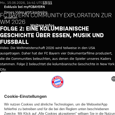
Video: Folge 2 FC Bayern Comm
Video abspielen
13:11
Mo., 15.06.2026, 14:41 UTC
Exklusiv bei myFCBAYERN
Dieses Video jetzt kostenlos
FC BAYERN COMMUNITY EXPLORATION ZUR
ansehen
WM 2026
Einloggen
Weitere Infos
FOLGE 2: EINE KOLUMBIANISCHE
GESCHICHTE ÜBER ESSEN, MUSIK UND
FUSSBALL
Video: Die Weltmeisterschaft 2026 wird teilweise in den USA
ausgetragen. Daher hat der FC Bayern vier Dokumentarfilme produziert,
die die Communities beleuchten, aus denen die Spieler unseres Kaders
stammen. Folge 2 beleuchtet die kolumbianische Geschichte in New York
City.
© FC Bayern
WEITERE VIDEOS
Video
Video
Video
Video
Video
Video
Video
FC BAYERN
FC Bayern TV PLUS
FC Bayern TV PLUS
FC Bayern TV PLUS
TV PLUS
BEHIND
RELIVE
BEST OF
AUDI
IM VIDEO
IM
AUDI
Samstag, 11
THE
FOOTBALL
VIDEO
FOOTBALL
Das
Die
Manuel
Uhr: FC
SCENES-
SUMMIT
SUMMIT
Die PK
Amateure-
Zusammenfassung
Neuer im