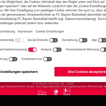
FC Bayern.com
Museu
News
Öffnung
Teams
Tickets
Club
Anreise
Fanwelt
Tickets
fcbayern.com
Basketball
Allianz Arena
Media Center
Jobs
FC Bayern Tour
©
FC Bayern München AG
–
2026
ngen
Barrierefreiheit
Kinder- und Jugendschutz
Hinweisgebersystem
FAQ
Kontakt
V