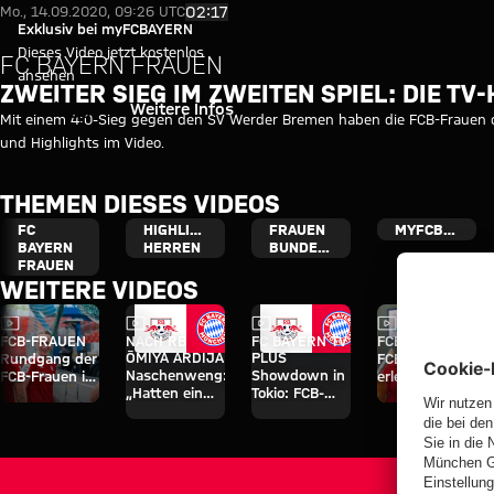
Zweiter Sieg im zweiten Spiel:
Video abspielen
02:17
Mo., 14.09.2020, 09:26 UTC
Exklusiv bei myFCBAYERN
Dieses Video jetzt kostenlos
FC BAYERN FRAUEN
ansehen
ZWEITER SIEG IM ZWEITEN SPIEL: DIE TV
Einloggen
Weitere Infos
Mit einem 4:0-Sieg gegen den SV Werder Bremen haben die FCB-Frauen die
und Highlights im Video.
THEMEN DIESES VIDEOS
FC
HIGHLIGHTS
FRAUEN
MYFCBAYERN
BAYERN
HERREN
BUNDESLIGA
FRAUEN
WEITERE VIDEOS
Video
Video
Video
Video
FCB-FRAUEN
NACH RB
FC BAYERN TV
FCB-FRAUEN
ŌMIYA ARDIJA
PLUS
Rundgang der
FCB-Mitglieder
Naschenweng:
Showdown in
FCB-Frauen im
erleben
„Hatten ein
Tokio: FCB-
Sportpark
besonderen
gutes Gefühl“
Frauen testen
Unterhaching
Tag im Café
gegen RB
von Jovana
Ōmiya
Damnjanović