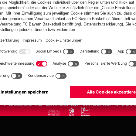
FC Bayern.com
Museu
News
Öffnung
Teams
Tickets
Club
Anreise
Fanwelt
Tickets
fcbayern.com
Basketball
Allianz Arena
Media Center
Jobs
FC Bayern Tour
©
FC Bayern München AG
–
2026
ngen
Barrierefreiheit
Kinder- und Jugendschutz
Hinweisgebersystem
FAQ
Kontakt
V