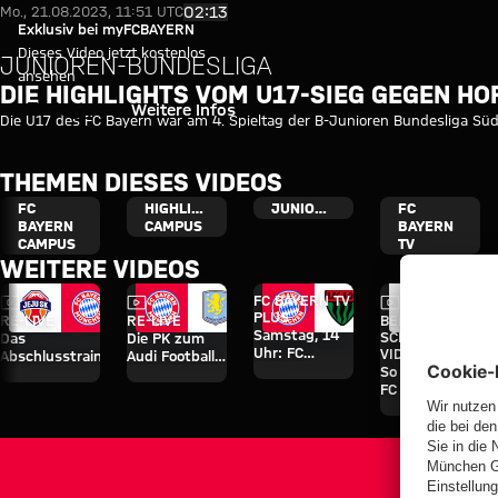
Highlights: TSG Hoffenheim U17
Video abspielen
02:13
Mo., 21.08.2023, 11:51 UTC
Exklusiv bei myFCBAYERN
Dieses Video jetzt kostenlos
JUNIOREN-BUNDESLIGA
ansehen
DIE HIGHLIGHTS VOM U17-SIEG GEGEN H
Einloggen
Weitere Infos
Die U17 des FC Bayern war am 4. Spieltag der B-Junioren Bundesliga Sü
THEMEN DIESES VIDEOS
FC
HIGHLIGHTS
JUNIOREN
FC
BAYERN
CAMPUS
BAYERN
CAMPUS
TV
WEITERE VIDEOS
Video
Video
Video
FC BAYERN TV
PLUS
RE-LIVE
RE-LIVE
BEHIND THE
Samstag, 14
SCENES-
Das
Die PK zum
Uhr: FC
VIDEO
Abschlusstraining
Audi Football
Bayern
So erlebte der
vor dem Aston
Summit
Amateure - 1.
FC Bayern die
Villa-Spiel
gegen Aston
FC
vier Tage auf
Villa
Schweinfurt
Jeju
05