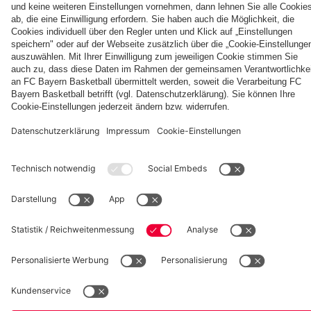
Partner
Länge
fcbayern.com
Basketball
Allianz Arena
Media Center
Jobs
FC Bayern Tours
©
FC Bayern München AG
–
2026
Impressum
Datenschutz
Nutzungsbedingungen
Barrierefreiheit
Kinder- und Jugendschutz
Hinweisgebersystem
FAQ
Kontakt
Verträge hier kündigen
Cookie-Einstellungen