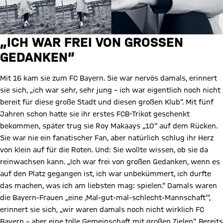
„ICH WAR FREI VON GROSSEN G
EDANKEN“
Mit 16 kam sie zum FC Bayern. Sie war nervös damals, erinnert
sie sich, „ich war sehr, sehr jung – ich war eigentlich noch nicht
bereit für diese große Stadt und diesen großen Klub“. Mit fünf
Jahren schon hatte sie ihr erstes FCB-Trikot geschenkt
bekommen, später trug sie Roy Makaays „10“ auf dem Rücken.
Sie war nie ein fanatischer Fan, aber natürlich schlug ihr Herz
von klein auf für die Roten. Und: Sie wollte wissen, ob sie da
reinwachsen kann. „Ich war frei von großen Gedanken, wenn es
auf den Platz gegangen ist, ich war unbekümmert, ich durfte
das machen, was ich am liebsten mag: spielen.“ Damals waren
die Bayern-Frauen „eine ,Mal-gut-mal-schlecht-Mannschaft‘“,
erinnert sie sich, „wir waren damals noch nicht wirklich FC
Bayern – aber eine tolle Gemeinschaft mit großen Zielen“. Bereits