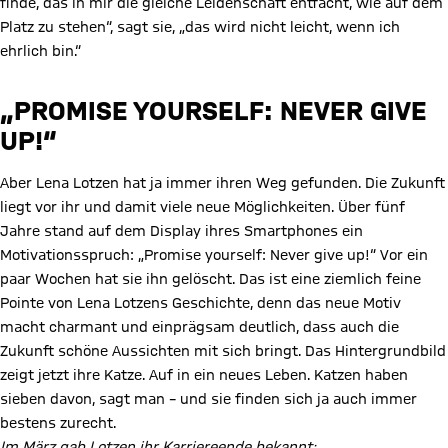
finde, das in mir die gleiche Leidenschaft entfacht, wie auf dem
Platz zu stehen“, sagt sie, „das wird nicht leicht, wenn ich
ehrlich bin.“
„PROMISE YOURSELF: NEVER GIVE
UP!“
Aber Lena Lotzen hat ja immer ihren Weg gefunden. Die Zukunft
liegt vor ihr und damit viele neue Möglichkeiten. Über fünf
Jahre stand auf dem Display ihres Smartphones ein
Motivationsspruch: „Promise yourself: Never give up!“ Vor ein
paar Wochen hat sie ihn gelöscht. Das ist eine ziemlich feine
Pointe von Lena Lotzens Geschichte, denn das neue Motiv
macht charmant und einprägsam deutlich, dass auch die
Zukunft schöne Aussichten mit sich bringt. Das Hintergrundbild
zeigt jetzt ihre Katze. Auf in ein neues Leben. Katzen haben
sieben davon, sagt man – und sie finden sich ja auch immer
bestens zurecht.
Im März gab Lotzen ihr Karriereende bekannt: