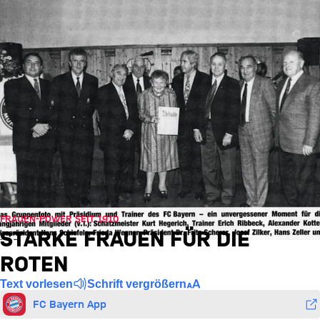
FRAUEN-POWER SEIT 1910
STARKE FRAUEN FÜR DIE
ROTEN
Text vorlesen
Schrift vergrößern
FC Bayern App