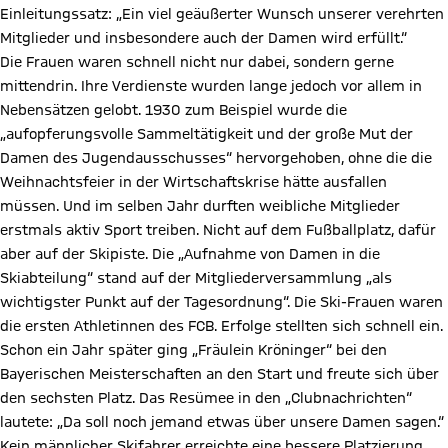
Einleitungssatz: „Ein viel geäußerter Wunsch unserer verehrten
Mitglieder und insbesondere auch der Damen wird erfüllt.“
Die Frauen waren schnell nicht nur dabei, sondern gerne
mittendrin. Ihre Verdienste wurden lange jedoch vor allem in
Nebensätzen gelobt. 1930 zum Beispiel wurde die
„aufopferungsvolle Sammeltätigkeit und der große Mut der
Damen des Jugendausschusses“ hervorgehoben, ohne die die
Weihnachtsfeier in der Wirtschaftskrise hätte ausfallen
müssen. Und im selben Jahr durften weibliche Mitglieder
erstmals aktiv Sport treiben. Nicht auf dem Fußballplatz, dafür
aber auf der Skipiste. Die „Aufnahme von Damen in die
Skiabteilung“ stand auf der Mitgliederversammlung „als
wichtigster Punkt auf der Tagesordnung“. Die Ski-Frauen waren
die ersten Athletinnen des FCB. Erfolge stellten sich schnell ein.
Schon ein Jahr später ging „Fräulein Kröninger“ bei den
Bayerischen Meisterschaften an den Start und freute sich über
den sechsten Platz. Das Resümee in den „Clubnachrichten“
lautete: „Da soll noch jemand etwas über unsere Damen sagen.“
Kein männlicher Skifahrer erreichte eine bessere Platzierung.