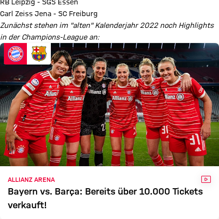
RB Leipzig - SGS Essen
Carl Zeiss Jena - SC Freiburg
Zunächst stehen im "alten" Kalenderjahr 2022 noch Highlights
in der Champions-League an:
VID
ALLIANZ ARENA
Bayern vs. Barça: Bereits über 10.000 Tickets
verkauft!