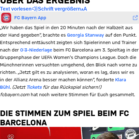
ÜBER DAS ERGEBNIS“
Text vorlesen
Schrift vergrößern
FC Bayern App
„Wir haben das Spiel in den 20 Minuten nach der Halbzeit aus
der Hand gegeben“, brachte es
Georgia Stanway
auf den Punkt.
Entsprechend enttäuscht zeigten sich Spielerinnen und Trainer
nach der
0:3-Niederlage
beim FC Barcelona am 3. Spieltag in der
Gruppenphase der UEFA Women’s Champions League. Doch die
Münchnerinnen versuchten umgehend, den Blick nach vorne zu
richten. „Jetzt gilt es zu analysieren, woran es lag, dass wir es
in der Allianz Arena besser machen können“, forderte
Klara
Bühl
.
(Jetzt
Tickets
für das Rückspiel sichern!)
fcbayern.com
hat noch weitere Stimmen für Euch gesammelt.
DIE STIMMEN ZUM SPIEL BEIM FC
BARCELONA