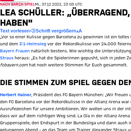
NACH BARÇA-SPIEL
Mi., 07.12.2022, 23:03 UTC
LEA SCHÜLLER: „ÜBERRAGEND, 
HABEN"
Text vorlesen
Schrift vergrößern
„Vor so einer Kulisse gegen Barcelona zu gewinnen ist ein tolles
und dem
3:1-Heimsieg
vor der Rekordkulisse von 24.000 feiern
Bayern Frauen
natürlich bestens. Wie wichtig die Unterstützung
Straus
heraus: „Es hat die Spielerinnen gepusht, sich in jeden Z
fcbayern.com
hat noch weitere Stimmen für Euch gesammelt.
DIE STIMMEN ZUM SPIEL GEGEN DE
Herbert Hainer
, Präsident des FC Bayern München: „Wir freuen
den FC Barcelona vor der Rekordkulisse in der Allianz Arena wa
Ausrufezeichen für unsere Ambitionen. Wir wollen uns in der inte
dass wir auf dem richtigen Weg sind. La Ola in der Allianz Are
Gruppenspiele, den Endspurt in der Bundesliga und dann auch
gelungenen Abend - an das Team um Trainer Alexander Straus un