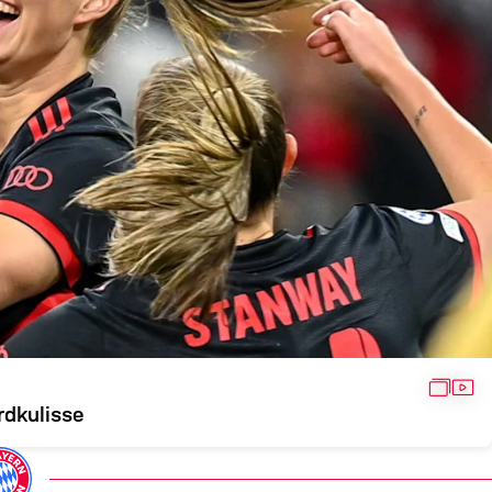
GALLE
VID
rdkulisse