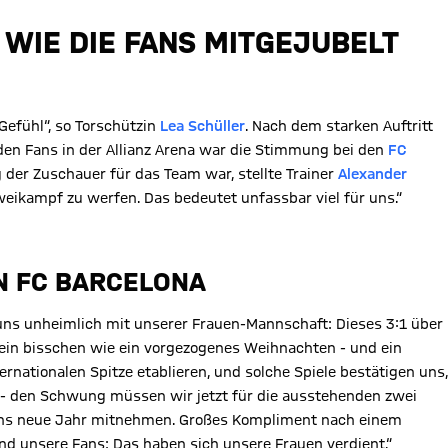
WIE DIE FANS MITGEJUBELT
 Gefühl“, so Torschützin
Lea Schüller
. Nach dem starken Auftritt
den Fans in der Allianz Arena war die Stimmung bei den
FC
 der Zuschauer für das Team war, stellte Trainer
Alexander
weikampf zu werfen. Das bedeutet unfassbar viel für uns.“
N FC BARCELONA
 uns unheimlich mit unserer Frauen-Mannschaft: Dieses 3:1 über
r ein bisschen wie ein vorgezogenes Weihnachten - und ein
rnationalen Spitze etablieren, und solche Spiele bestätigen uns,
na - den Schwung müssen wir jetzt für die ausstehenden zwei
 ins neue Jahr mitnehmen. Großes Kompliment nach einem
d unsere Fans: Das haben sich unsere Frauen verdient.“