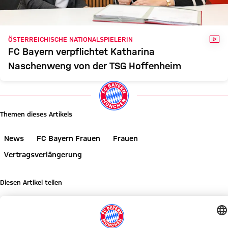
VID
ÖSTERREICHISCHE NATIONALSPIELERIN
FC Bayern verpflichtet Katharina
Naschenweng von der TSG Hoffenheim
Themen dieses Artikels
News
FC Bayern Frauen
Frauen
Vertragsverlängerung
Diesen Artikel teilen
WEITERE NEWS