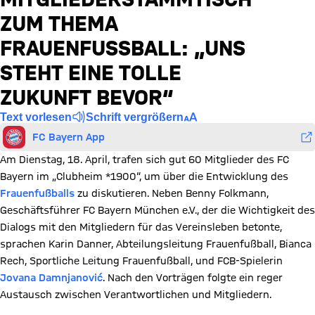
ZUM THEMA
FRAUENFUSSBALL: „UNS S
TEHT EINE TOLLE Z
UKUNFT BEVOR“
Text vorlesen
Schrift vergrößern
FC Bayern App
Am Dienstag, 18. April, trafen sich gut 60 Mitglieder des FC
Bayern im „Clubheim *1900“, um über die Entwicklung des
Frauenfußballs
zu diskutieren. Neben Benny Folkmann,
Geschäftsführer FC Bayern München e.V., der die Wichtigkeit des
Dialogs mit den Mitgliedern für das Vereinsleben betonte,
sprachen Karin Danner, Abteilungsleitung Frauenfußball, Bianca
Rech, Sportliche Leitung Frauenfußball, und FCB-Spielerin
Jovana Damnjanović
. Nach den Vorträgen folgte ein reger
Austausch zwischen Verantwortlichen und Mitgliedern.