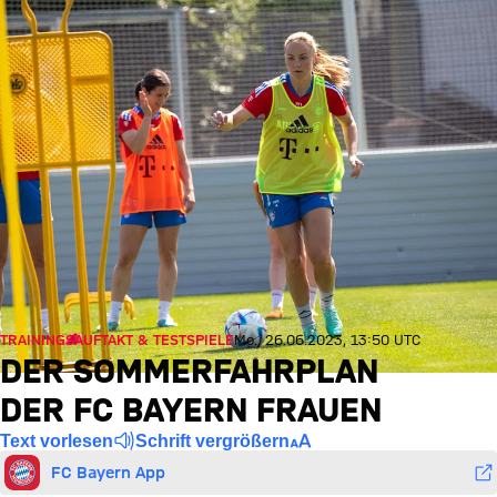
TRAININGSAUFTAKT & TESTSPIELE
Mo., 26.06.2023, 13:50 UTC
DER SOMMERFAHRPLAN
DER FC BAYERN FRAUEN
Text vorlesen
Schrift vergrößern
FC Bayern App