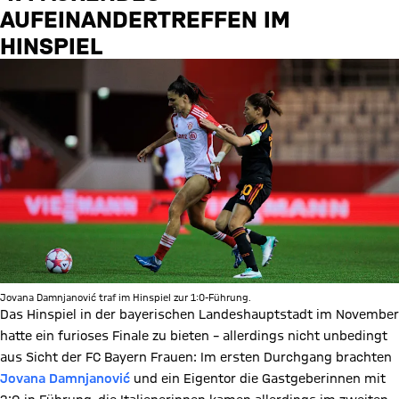
AUFEINANDERTREFFEN IM
HINSPIEL
Jovana Damnjanović traf im Hinspiel zur 1:0-Führung.
Das Hinspiel in der bayerischen Landeshauptstadt im November
hatte ein furioses Finale zu bieten – allerdings nicht unbedingt
aus Sicht der FC Bayern Frauen: Im ersten Durchgang brachten
Jovana Damnjanović
und ein Eigentor die Gastgeberinnen mit