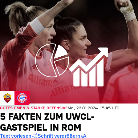
GUTES OMEN & STARKE DEFENSIVE
Mo., 22.01.2024, 15:45 UTC
5 FAKTEN ZUM UWCL-
GASTSPIEL IN ROM
Text vorlesen
Schrift vergrößern