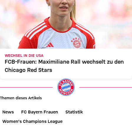
WECHSEL IN DIE USA
FCB-Frauen: Maximiliane Rall wechselt zu den
Chicago Red Stars
Themen dieses Artikels
News
FC Bayern Frauen
Statistik
Women’s Champions League