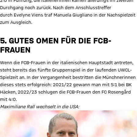
2:0 in Führung, die Italienerinnen kamen allerdings im zweiten
Durchgang noch zurück. Nach dem Anschlusstreffer
durch Evelyne Viens traf Manuela Giugliano in der Nachspielzeit
zum Ausgleich.
5. GUTES OMEN FÜR DIE FCB-
FRAUEN
Wenn die FCB-Frauen in der italienischen Hauptstadt antreten,
steht bereits das fünfte Gruppenspiel in der laufenden UWCL-
Spielzeit an. In der Vergangenheit bestritten die Münchnerinnen
dieses stets erfolgreich: 2021/22 gewann man mit 5:1 bei BK
Häcken, 2022/23 schlugen die FCB-Frauen den FC Rosengård
mit 4:0.
Maximiliane Rall wechselt in die USA: