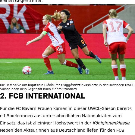
keinen Gegentreffer.
Die Defensive um Kapitänin Glódís Perla Viggósdóttir kassierte in der laufenden UWCL-
Saison noch kein Gegentor nach einem Standard.
2. FCB INTERNATIONAL
Für die FC Bayern Frauen kamen in dieser UWCL-Saison bereits
elf Spielerinnen aus unterschiedlichen Nationalitäten zum
Einsatz, das ist alleiniger Höchstwert in der
Königinnenklasse
.
Neben den Akteurinnen aus Deutschland liefen für den FCB